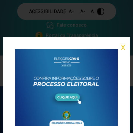
ACESSIBILIDADE
A+
A-
A
.
Fale conosco
Portal da Transparência
X
ELEIÇÕES DO CRN-5 PARA O
TRIÊNIO 2026/2029