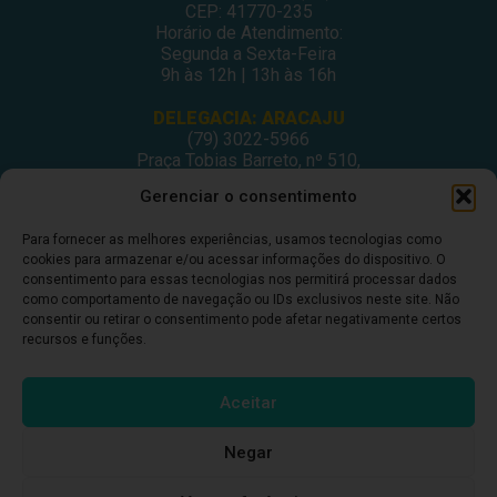
CEP: 41770-235
Horário de Atendimento:
Segunda a Sexta-Feira
9h às 12h | 13h às 16h
DELEGACIA: ARACAJU
(79) 3022-5966
Praça Tobias Barreto, nº 510,
Centro Médico Odontológico, sala 502
Gerenciar o consentimento
São José – Aracaju/SE
CEP: 49015-130
Para fornecer as melhores experiências, usamos tecnologias como
Horário de Atendimento:
cookies para armazenar e/ou acessar informações do dispositivo. O
Segunda a Sexta-Feira
consentimento para essas tecnologias nos permitirá processar dados
9h às 12h | 13h às 16h
como comportamento de navegação ou IDs exclusivos neste site. Não
consentir ou retirar o consentimento pode afetar negativamente certos
DELEGACIA: ITABUNA
recursos e funções.
(73) 3212-6207
Avenida Princesa Isabel, nº 395.
Ed. Itabuna Trade Center, sala 914.
Aceitar
São Caetano – Itabuna (BA)
CEP: 45607-291
Negar
Horário de Atendimento:
Segunda a Sexta-Feira