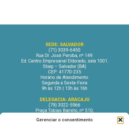
SEDE: SALVADOR
(71) 3039-6450
Rua Dr. José Peroba, nº 149.
Ed. Centro Empresarial Eldorado, sala 1001.
Stiep – Salvador (BA)
CEP: 41770-235
Horário de Atendimento:
Segunda a Sexta-Feira
9h às 12h | 13h às 16h
DELEGACIA: ARACAJU
(79) 3022-5966
Praça Tobias Barreto, nº 510,
Centro Médico Odontológico, sala 502
Gerenciar o consentimento
São José – Aracaju/SE
CEP: 49015-130