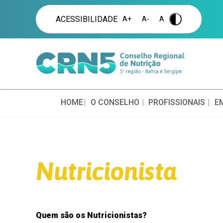
ACESSIBILIDADE
A+
A-
A
.
NUTR
+
NUTR
+
HOME
O CONSELHO
PROFISSIONAIS
E
NUTR
+
(Instituído pel
NUTR
+
Nutricionista
NUTRI
+
COMÉR
NUTR
+
Quem são os Nutricionistas?