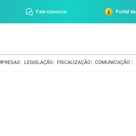
Fale conosco
Portal d
IÇÃO EM ALIMENTAÇÃO COLETIVA
IÇÃO CLÍNICA
MPRESAS
LEGISLAÇÃO
FISCALIZAÇÃO
COMUNICAÇÃO
IÇÃO EM ESPORTES E EXERCÍCIO FÍSICO
a Resolução CFN nº 382/2006).
IÇÃO EM SAÚDE COLETIVA
ÇÃO NA CADEIA DE PRODUÇÃO, NA INDÚSTRIA 
CIO DE ALIMENTOS
IÇÃO NO ENSINO, NA PESQUISA E NA EXTENSÃ