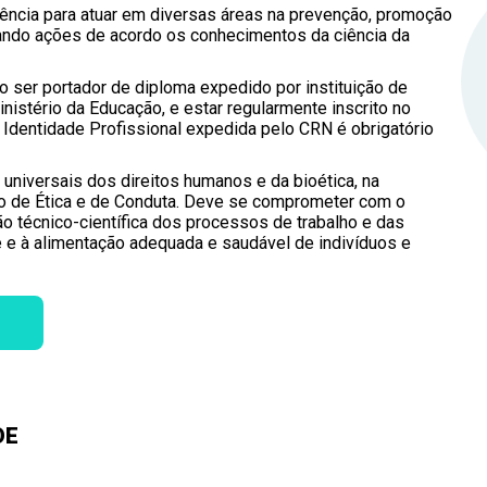
as informações sobre as áreas de atuação e as atribuiçõe
ência para atuar em diversas áreas na prevenção, promoção
na Resolução CFN nº 600/2018.
ando ações de acordo os conhecimentos da ciência da
io ser portador de diploma expedido por instituição de
nistério da Educação, e estar regularmente inscrito no
e Identidade Profissional expedida pelo CRN é obrigatório
s universais dos direitos humanos e da bioética, na
go de Ética e de Conduta. Deve se comprometer com o
ão técnico-científica dos processos de trabalho e das
 e à alimentação adequada e saudável de indivíduos e
DE