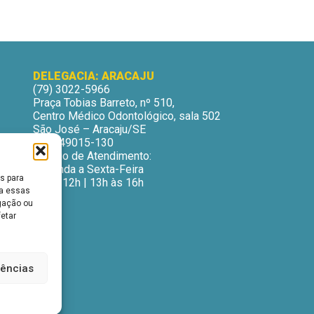
DELEGACIA: ARACAJU
(79) 3022-5966
Praça Tobias Barreto, nº 510,
Centro Médico Odontológico, sala 502
São José – Aracaju/SE
CEP: 49015-130
Horário de Atendimento:
Segunda a Sexta-Feira
s para
9h às 12h | 13h às 16h
ra essas
gação ou
fetar
rências