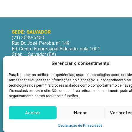
SEDE: SALVADOR
(71) 3039-6450
Rua Dr. José Peroba, nº 149.
Ed. Centro Empresarial Eldorado, sala 1001.
Stiep – Salvador (BA)
CEP: 41770-235
Gerenciar o consentimento
Horário de Atendimento:
Segunda a Sexta-Feira
Para fornecer as melhores experiências, usamos tecnologias como cookie
9h às 12h | 13h às 16h
armazenar e/ou acessar informações do dispositivo. O consentimento pa
tecnologias nos permitirá processar dados como comportamento de nave
IDs exclusivos neste site. Não consentir ou retirar o consentimento pode a
negativamente certos recursos e funções.
Aceitar
Negar
Ver prefe
Declaração de Privacidade