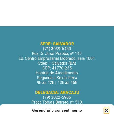
SEDE: SALVADOR
(71) 3039-6450
Rua Dr. José Peroba, nº 149.
Ed. Centro Empresarial Eldorado, sala 1001.
Stiep – Salvador (BA)
CEP: 41770-235
Horário de Atendimento:
Segunda a Sexta-Feira
9h às 12h | 13h às 16h
DELEGACIA: ARACAJU
(79) 3022-5966
Praça Tobias Barreto, nº 510,
Centro Médico Odontológico, sala 502
Gerenciar o consentimento
São José – Aracaju/SE