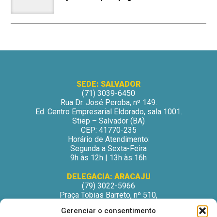
SEDE: SALVADOR
(71) 3039-6450
Rua Dr. José Peroba, nº 149.
Ed. Centro Empresarial Eldorado, sala 1001.
Stiep – Salvador (BA)
CEP: 41770-235
Horário de Atendimento:
Segunda a Sexta-Feira
9h às 12h | 13h às 16h
DELEGACIA: ARACAJU
(79) 3022-5966
Praça Tobias Barreto, nº 510,
Centro Médico Odontológico, sala 502
Gerenciar o consentimento
São José – Aracaju/SE