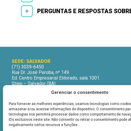
+
PERGUNTAS E RESPOSTAS SOBRE
SEDE: SALVADOR
(71) 3039-6450
Rua Dr. José Peroba, nº 149.
Ed. Centro Empresarial Eldorado, sala 1001.
Stiep – Salvador (BA)
CEP: 41770-235
Gerenciar o consentimento
Horário de Atendimento:
Segunda a Sexta-Feira
Para fornecer as melhores experiências, usamos tecnologias como cookie
9h às 12h | 13h às 16h
armazenar e/ou acessar informações do dispositivo. O consentimento pa
tecnologias nos permitirá processar dados como comportamento de nave
IDs exclusivos neste site. Não consentir ou retirar o consentimento pode a
negativamente certos recursos e funções.