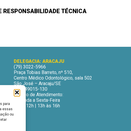
 RESPONSABILIDADE TÉCNICA
DELEGACIA: ARACAJU
(79) 3022-5966
Praça Tobias Barreto, nº 510,
Centro Médico Odontológico, sala 502
São José – Aracaju/SE
CEP: 49015-130
Horário de Atendimento:
Segunda a Sexta-Feira
s para
9h às 12h | 13h às 16h
ra essas
gação ou
fetar