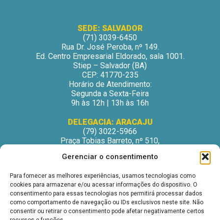
SEDE: SALVADOR
(71) 3039-6450
Rua Dr. José Peroba, nº 149.
Ed. Centro Empresarial Eldorado, sala 1001.
Stiep – Salvador (BA)
CEP: 41770-235
Horário de Atendimento:
Segunda a Sexta-Feira
9h às 12h | 13h às 16h
DELEGACIA: ARACAJU
(79) 3022-5966
Praça Tobias Barreto, nº 510,
Centro Médico Odontológico, sala 502
Gerenciar o consentimento
São José – Aracaju/SE
CEP: 49015-130
Para fornecer as melhores experiências, usamos tecnologias como
Horário de Atendimento:
cookies para armazenar e/ou acessar informações do dispositivo. O
Segunda a Sexta-Feira
consentimento para essas tecnologias nos permitirá processar dados
9h às 12h | 13h às 16h
como comportamento de navegação ou IDs exclusivos neste site. Não
consentir ou retirar o consentimento pode afetar negativamente certos
DELEGACIA: ITABUNA