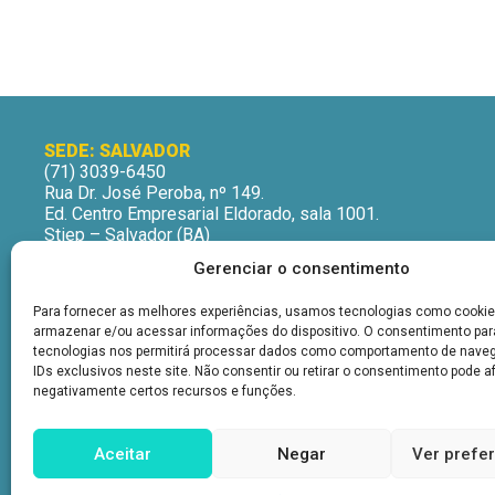
SEDE: SALVADOR
(71) 3039-6450
Rua Dr. José Peroba, nº 149.
Ed. Centro Empresarial Eldorado, sala 1001.
Stiep – Salvador (BA)
CEP: 41770-235
Gerenciar o consentimento
Horário de Atendimento:
Segunda a Sexta-Feira
Para fornecer as melhores experiências, usamos tecnologias como cookie
9h às 12h | 13h às 16h
armazenar e/ou acessar informações do dispositivo. O consentimento pa
tecnologias nos permitirá processar dados como comportamento de nave
IDs exclusivos neste site. Não consentir ou retirar o consentimento pode a
negativamente certos recursos e funções.
Aceitar
Negar
Ver prefe