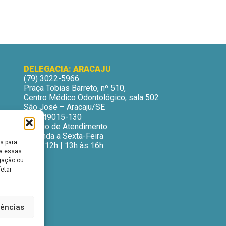
DELEGACIA: ARACAJU
(79) 3022-5966
Praça Tobias Barreto, nº 510,
Centro Médico Odontológico, sala 502
São José – Aracaju/SE
CEP: 49015-130
Horário de Atendimento:
Segunda a Sexta-Feira
s para
9h às 12h | 13h às 16h
ra essas
gação ou
fetar
rências