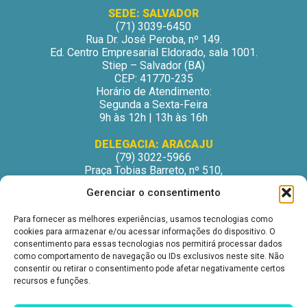
SEDE: SALVADOR
(71) 3039-6450
Rua Dr. José Peroba, nº 149.
Ed. Centro Empresarial Eldorado, sala 1001.
Stiep – Salvador (BA)
CEP: 41770-235
Horário de Atendimento:
Segunda a Sexta-Feira
9h às 12h | 13h às 16h
DELEGACIA: ARACAJU
(79) 3022-5966
Praça Tobias Barreto, nº 510,
Centro Médico Odontológico, sala 502
Gerenciar o consentimento
São José – Aracaju/SE
CEP: 49015-130
Para fornecer as melhores experiências, usamos tecnologias como
Horário de Atendimento:
cookies para armazenar e/ou acessar informações do dispositivo. O
Segunda a Sexta-Feira
consentimento para essas tecnologias nos permitirá processar dados
9h às 12h | 13h às 16h
como comportamento de navegação ou IDs exclusivos neste site. Não
consentir ou retirar o consentimento pode afetar negativamente certos
DELEGACIA: ITABUNA
recursos e funções.
(73) 3212-6207
Avenida Princesa Isabel, nº 395.