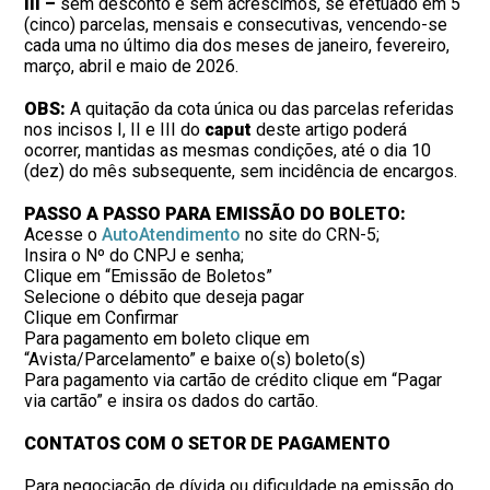
III –
sem desconto e sem acréscimos, se efetuado em 5
(cinco) parcelas, mensais e consecutivas, vencendo-se
cada uma no último dia dos meses de janeiro, fevereiro,
março, abril e maio de 2026.
OBS:
A quitação da cota única ou das parcelas referidas
nos incisos I, II e III do
caput
deste artigo poderá
ocorrer, mantidas as mesmas condições, até o dia 10
(dez) do mês subsequente, sem incidência de encargos.
PASSO A PASSO PARA EMISSÃO DO BOLETO:
Acesse o
AutoAtendimento
no site do CRN-5;
Insira o Nº do CNPJ e senha;
Clique em “Emissão de Boletos”
Selecione o débito que deseja pagar
Clique em Confirmar
Para pagamento em boleto clique em
“Avista/Parcelamento” e baixe o(s) boleto(s)
Para pagamento via cartão de crédito clique em “Pagar
via cartão” e insira os dados do cartão.
CONTATOS COM O SETOR DE PAGAMENTO
Para negociação de dívida ou dificuldade na emissão do