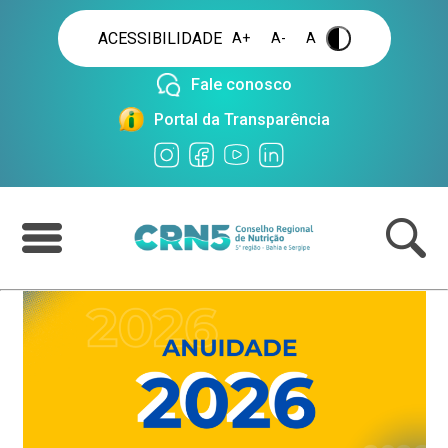
ACESSIBILIDADE
A+
A-
A
.
Fale conosco
Portal da Transparência