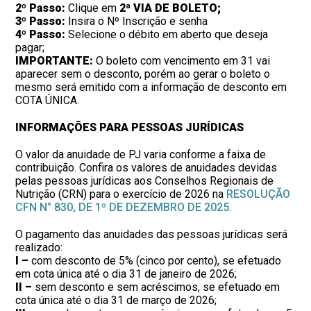
2º Passo:
Clique em
2ª VIA DE BOLETO;
3º Passo:
Insira o Nº Inscrição e senha
4º Passo:
Selecione o débito em aberto que deseja
pagar;
IMPORTANTE:
O boleto com vencimento em 31 vai
aparecer sem o desconto, porém ao gerar o boleto o
mesmo será emitido com a informação de desconto em
COTA ÚNICA.
INFORMAÇÕES PARA PESSOAS JURÍDICAS
O valor da anuidade de PJ varia conforme a faixa de
contribuição. Confira os valores de anuidades devidas
pelas pessoas jurídicas aos Conselhos Regionais de
Nutrição (CRN) para o exercício de 2026 na
RESOLUÇÃO
CFN N° 830, DE 1º DE DEZEMBRO DE 2025.
O pagamento das anuidades das pessoas jurídicas será
realizado:
I –
com desconto de 5% (cinco por cento), se efetuado
em cota única até o dia 31 de janeiro de 2026;
II –
sem desconto e sem acréscimos, se efetuado em
cota única até o dia 31 de março de 2026;