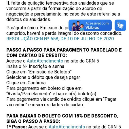
II. falta de quitação tempestiva das anuidades que se
vencerem a partir da formalização do acordo de
negociação e parcelamento, no caso de este referir-se a
débitos de anuidades.
Parágrafo único. Em caso do prazo do art. 3º não ser
cumprido, haverá a perda integral do desconto concedido.
RESOLUÇÃO CFN Nº 658, DE 10 DE JULHO DE 2020
PASSO A PASSO PARA PARAGMENTO PARCELADO E
COM CARTÃO DE CRÉDITO:
Acesse o
AutoAtendimento
no site do CRN-5
Insira o Nº Inscrição e senha
Clique em “Emissão de Boletos”
Selecione o débito que deseja pagar
Clique em Confirmar
Para pagamento em boleto clique em
“Avista/Parcelamento” e baixe o(s) boleto(s)
Para pagamento via cartão de crédito clique em “Pagar
via cartão” e insira os dados do cartão.
PARA BAIXAR O BOLETO COM 15% DE DESCONTO,
SIGA O PASSO A PASSO:
1º Passo:
Acesse o
AutoAtendimento
no site do CRN-5