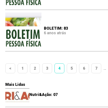
BOLETIM: 83
6 anos atrás
<
1
2
3
4
5
6
7
…
Mais Lidas
Nutri&Ação: 07