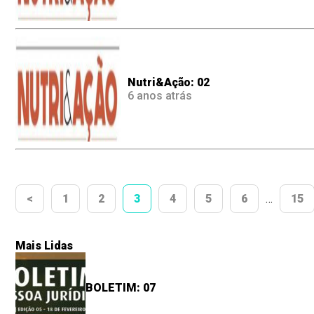
Nutri&Ação: 02
6 anos atrás
<
1
2
3
4
5
6
…
15
Mais Lidas
BOLETIM: 07