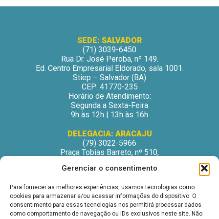
SEDE: SALVADOR
(71) 3039-6450
Rua Dr. José Peroba, nº 149.
Ed. Centro Empresarial Eldorado, sala 1001.
Stiep – Salvador (BA)
CEP: 41770-235
Horário de Atendimento:
Segunda a Sexta-Feira
9h às 12h | 13h às 16h
DELEGACIA: ARACAJU
(79) 3022-5966
Praça Tobias Barreto, nº 510,
Centro Médico Odontológico, sala 502
Gerenciar o consentimento
São José – Aracaju/SE
CEP: 49015-130
Para fornecer as melhores experiências, usamos tecnologias como
Horário de Atendimento:
cookies para armazenar e/ou acessar informações do dispositivo. O
Segunda a Sexta-Feira
consentimento para essas tecnologias nos permitirá processar dados
9h às 12h | 13h às 16h
como comportamento de navegação ou IDs exclusivos neste site. Não