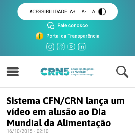
ACESSIBILIDADE
A+
A-
A
.
Fale conosco
Portal da Transparência
Sistema CFN/CRN lança um
vídeo em alusão ao Dia
Mundial da Alimentação
16/10/2015 - 02:10