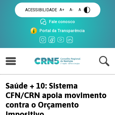
ACESSIBILIDADE
A+
A-
A
.
Fale conosco
Portal da Transparência
Saúde + 10: Sistema
CFN/CRN apoia movimento
contra o Orçamento
Impositivo