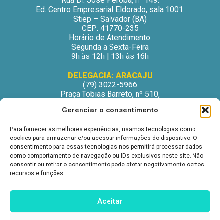
Rua Dr. José Peroba, nº 149.
Ed. Centro Empresarial Eldorado, sala 1001.
Stiep – Salvador (BA)
CEP: 41770-235
Horário de Atendimento:
Segunda a Sexta-Feira
9h às 12h | 13h às 16h
DELEGACIA: ARACAJU
(79) 3022-5966
Praça Tobias Barreto, nº 510,
Centro Médico Odontológico, sala 502
Gerenciar o consentimento
São José – Aracaju/SE
CEP: 49015-130
Para fornecer as melhores experiências, usamos tecnologias como
Horário de Atendimento:
cookies para armazenar e/ou acessar informações do dispositivo. O
Segunda a Sexta-Feira
consentimento para essas tecnologias nos permitirá processar dados
9h às 12h | 13h às 16h
como comportamento de navegação ou IDs exclusivos neste site. Não
consentir ou retirar o consentimento pode afetar negativamente certos
DELEGACIA: ITABUNA
recursos e funções.
(73) 3212-6207
Avenida Princesa Isabel, nº 395.
Ed. Itabuna Trade Center, sala 914.
Aceitar
São Caetano – Itabuna (BA)
CEP: 45607-291