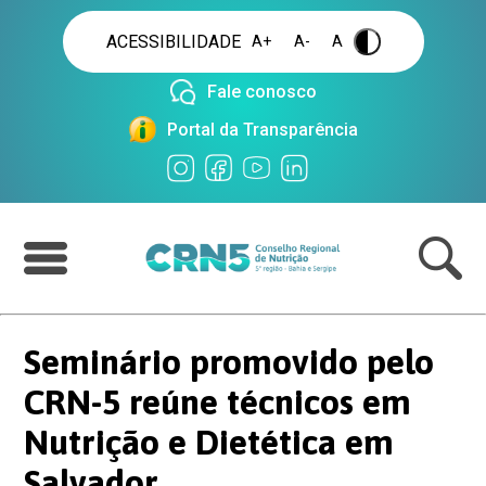
ACESSIBILIDADE
A+
A-
A
.
Fale conosco
Portal da Transparência
Seminário promovido pelo
CRN-5 reúne técnicos em
Nutrição e Dietética em
Salvador