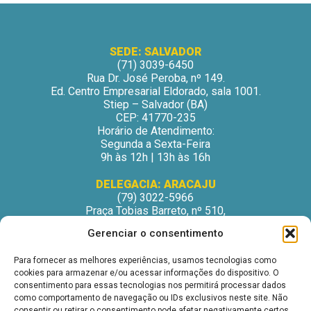
SEDE: SALVADOR
(71) 3039-6450
Rua Dr. José Peroba, nº 149.
Ed. Centro Empresarial Eldorado, sala 1001.
Stiep – Salvador (BA)
CEP: 41770-235
Horário de Atendimento:
Segunda a Sexta-Feira
9h às 12h | 13h às 16h
DELEGACIA: ARACAJU
(79) 3022-5966
Praça Tobias Barreto, nº 510,
Centro Médico Odontológico, sala 502
Gerenciar o consentimento
São José – Aracaju/SE
CEP: 49015-130
Para fornecer as melhores experiências, usamos tecnologias como
Horário de Atendimento:
cookies para armazenar e/ou acessar informações do dispositivo. O
Segunda a Sexta-Feira
consentimento para essas tecnologias nos permitirá processar dados
9h às 12h | 13h às 16h
como comportamento de navegação ou IDs exclusivos neste site. Não
consentir ou retirar o consentimento pode afetar negativamente certos