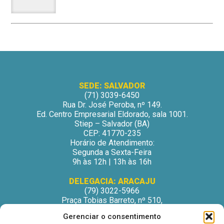
SEDE: SALVADOR
(71) 3039-6450
Rua Dr. José Peroba, nº 149.
Ed. Centro Empresarial Eldorado, sala 1001.
Stiep – Salvador (BA)
CEP: 41770-235
Horário de Atendimento:
Segunda a Sexta-Feira
9h às 12h | 13h às 16h
DELEGACIA: ARACAJU
(79) 3022-5966
Praça Tobias Barreto, nº 510,
Centro Médico Odontológico, sala 502
Gerenciar o consentimento
São José – Aracaju/SE