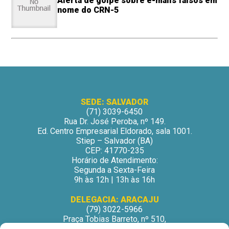
Alerta de golpe sobre e-mails falsos em
nome do CRN-5
SEDE: SALVADOR
(71) 3039-6450
Rua Dr. José Peroba, nº 149.
Ed. Centro Empresarial Eldorado, sala 1001.
Stiep – Salvador (BA)
CEP: 41770-235
Horário de Atendimento:
Segunda a Sexta-Feira
9h às 12h | 13h às 16h
DELEGACIA: ARACAJU
(79) 3022-5966
Praça Tobias Barreto, nº 510,
Centro Médico Odontológico, sala 502