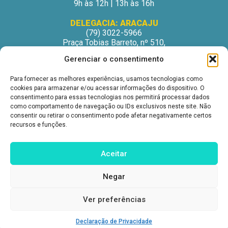
9h às 12h | 13h às 16h
DELEGACIA: ARACAJU
(79) 3022-5966
Praça Tobias Barreto, nº 510,
Centro Médico Odontológico, sala 502
Gerenciar o consentimento
São José – Aracaju/SE
CEP: 49015-130
Para fornecer as melhores experiências, usamos tecnologias como
Horário de Atendimento:
cookies para armazenar e/ou acessar informações do dispositivo. O
Segunda a Sexta-Feira
consentimento para essas tecnologias nos permitirá processar dados
9h às 12h | 13h às 16h
como comportamento de navegação ou IDs exclusivos neste site. Não
consentir ou retirar o consentimento pode afetar negativamente certos
DELEGACIA: ITABUNA
recursos e funções.
(73) 3212-6207
Avenida Princesa Isabel, nº 395.
Ed. Itabuna Trade Center, sala 914.
Aceitar
São Caetano – Itabuna (BA)
CEP: 45607-291
Negar
Horário de Atendimento:
Segunda a Sexta-Feira
9h às 12h | 13h às 16h
Ver preferências
Declaração de Privacidade