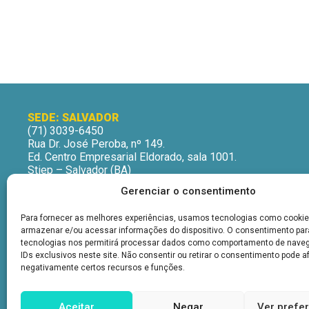
SEDE: SALVADOR
(71) 3039-6450
Rua Dr. José Peroba, nº 149.
Ed. Centro Empresarial Eldorado, sala 1001.
Stiep – Salvador (BA)
CEP: 41770-235
Gerenciar o consentimento
Horário de Atendimento:
Segunda a Sexta-Feira
Para fornecer as melhores experiências, usamos tecnologias como cookie
9h às 12h | 13h às 16h
armazenar e/ou acessar informações do dispositivo. O consentimento pa
tecnologias nos permitirá processar dados como comportamento de nave
IDs exclusivos neste site. Não consentir ou retirar o consentimento pode a
negativamente certos recursos e funções.
Aceitar
Negar
Ver prefe