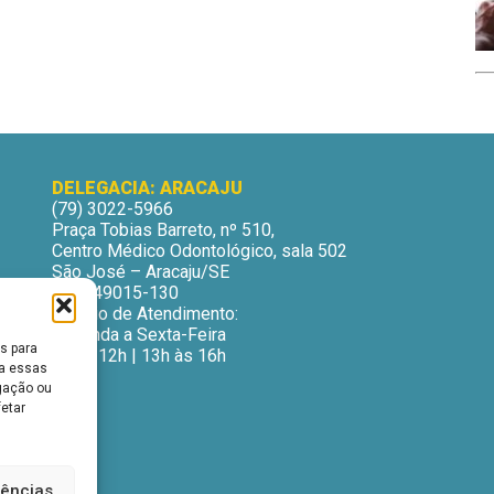
DELEGACIA: ARACAJU
(79) 3022-5966
Praça Tobias Barreto, nº 510,
Centro Médico Odontológico, sala 502
São José – Aracaju/SE
CEP: 49015-130
Horário de Atendimento:
Segunda a Sexta-Feira
s para
9h às 12h | 13h às 16h
ra essas
gação ou
fetar
rências