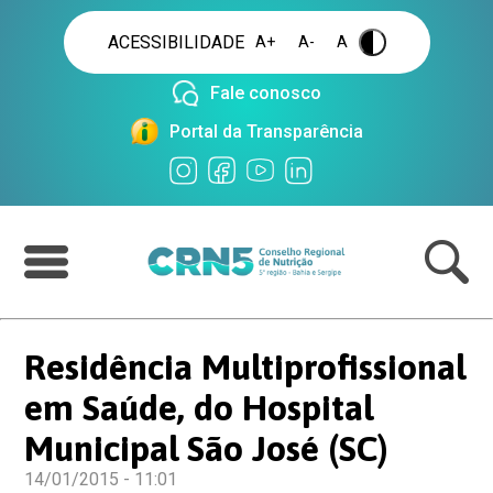
ACESSIBILIDADE
A+
A-
A
.
Fale conosco
Portal da Transparência
Residência Multiprofissional
em Saúde, do Hospital
Municipal São José (SC)
14/01/2015 - 11:01