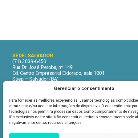
SEDE: SALVADOR
(71) 3039-6450
Rua Dr. José Peroba, nº 149.
Ed. Centro Empresarial Eldorado, sala 1001.
Stiep – Salvador (BA)
CEP: 41770-235
Gerenciar o consentimento
Horário de Atendimento:
Segunda a Sexta-Feira
Para fornecer as melhores experiências, usamos tecnologias como cookie
9h às 12h | 13h às 16h
armazenar e/ou acessar informações do dispositivo. O consentimento pa
tecnologias nos permitirá processar dados como comportamento de nave
IDs exclusivos neste site. Não consentir ou retirar o consentimento pode a
negativamente certos recursos e funções.