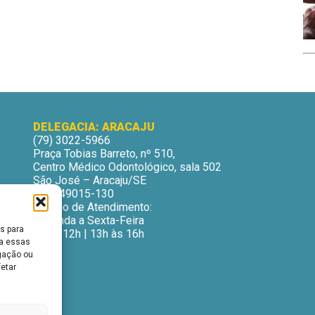
DELEGACIA: ARACAJU
(79) 3022-5966
Praça Tobias Barreto, nº 510,
Centro Médico Odontológico, sala 502
São José – Aracaju/SE
CEP: 49015-130
Horário de Atendimento:
Segunda a Sexta-Feira
s para
9h às 12h | 13h às 16h
ra essas
gação ou
fetar