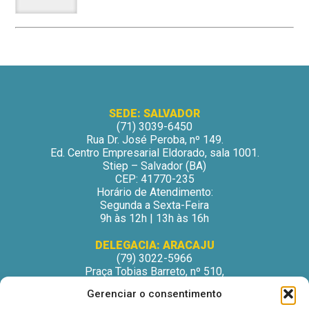
SEDE: SALVADOR
(71) 3039-6450
Rua Dr. José Peroba, nº 149.
Ed. Centro Empresarial Eldorado, sala 1001.
Stiep – Salvador (BA)
CEP: 41770-235
Horário de Atendimento:
Segunda a Sexta-Feira
9h às 12h | 13h às 16h
DELEGACIA: ARACAJU
(79) 3022-5966
Praça Tobias Barreto, nº 510,
Centro Médico Odontológico, sala 502
Gerenciar o consentimento
São José – Aracaju/SE