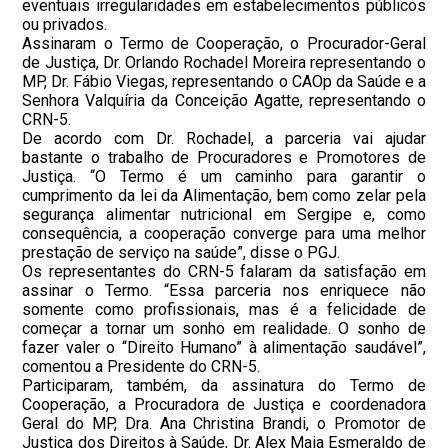
eventuais irregularidades em estabelecimentos públicos
ou privados.
Assinaram o Termo de Cooperação, o Procurador-Geral
de Justiça, Dr. Orlando Rochadel Moreira representando o
MP, Dr. Fábio Viegas, representando o CAOp da Saúde e a
Senhora Valquíria da Conceição Agatte, representando o
CRN-5.
De acordo com Dr. Rochadel, a parceria vai ajudar
bastante o trabalho de Procuradores e Promotores de
Justiça. “O Termo é um caminho para garantir o
cumprimento da lei da Alimentação, bem como zelar pela
segurança alimentar nutricional em Sergipe e, como
consequência, a cooperação converge para uma melhor
prestação de serviço na saúde”, disse o PGJ.
Os representantes do CRN-5 falaram da satisfação em
assinar o Termo. “Essa parceria nos enriquece não
somente como profissionais, mas é a felicidade de
começar a tornar um sonho em realidade. O sonho de
fazer valer o “Direito Humano” à alimentação saudável”,
comentou a Presidente do CRN-5.
Participaram, também, da assinatura do Termo de
Cooperação, a Procuradora de Justiça e coordenadora
Geral do MP, Dra. Ana Christina Brandi, o Promotor de
Justiça dos Direitos à Saúde, Dr. Alex Maia Esmeraldo de