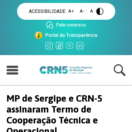
ACESSIBILIDADE
A+
A-
A
.
Fale conosco
Portal da Transparência
MP de Sergipe e CRN-5
assinaram Termo de
Cooperação Técnica e
Operacional