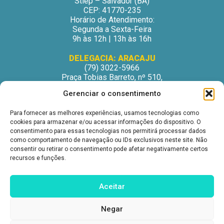
Stiep – Salvador (BA)
CEP: 41770-235
Horário de Atendimento:
Segunda a Sexta-Feira
9h às 12h | 13h às 16h
DELEGACIA: ARACAJU
(79) 3022-5966
Praça Tobias Barreto, nº 510,
Centro Médico Odontológico, sala 502
Gerenciar o consentimento
São José – Aracaju/SE
CEP: 49015-130
Para fornecer as melhores experiências, usamos tecnologias como
Horário de Atendimento:
cookies para armazenar e/ou acessar informações do dispositivo. O
Segunda a Sexta-Feira
consentimento para essas tecnologias nos permitirá processar dados
9h às 12h | 13h às 16h
como comportamento de navegação ou IDs exclusivos neste site. Não
consentir ou retirar o consentimento pode afetar negativamente certos
DELEGACIA: ITABUNA
recursos e funções.
(73) 3212-6207
Avenida Princesa Isabel, nº 395.
Ed. Itabuna Trade Center, sala 914.
Aceitar
São Caetano – Itabuna (BA)
CEP: 45607-291
Negar
Horário de Atendimento:
Segunda a Sexta-Feira