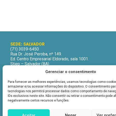
SEDE: SALVADOR
(71) 3039-6450
Rua Dr. José Peroba, nº 149.
Ed. Centro Empresarial Eldorado, sala 1001.
Stiep – Salvador (BA)
CEP: 41770-235
Gerenciar o consentimento
Horário de Atendimento:
Segunda a Sexta-Feira
Para fornecer as melhores experiências, usamos tecnologias como cookie
9h às 12h | 13h às 16h
armazenar e/ou acessar informações do dispositivo. O consentimento pa
tecnologias nos permitirá processar dados como comportamento de nave
IDs exclusivos neste site. Não consentir ou retirar o consentimento pode a
negativamente certos recursos e funções.
Aceitar
Negar
Ver prefe