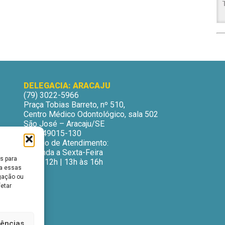
DELEGACIA: ARACAJU
(79) 3022-5966
Praça Tobias Barreto, nº 510,
Centro Médico Odontológico, sala 502
São José – Aracaju/SE
CEP: 49015-130
Horário de Atendimento:
Segunda a Sexta-Feira
s para
9h às 12h | 13h às 16h
ra essas
gação ou
fetar
rências