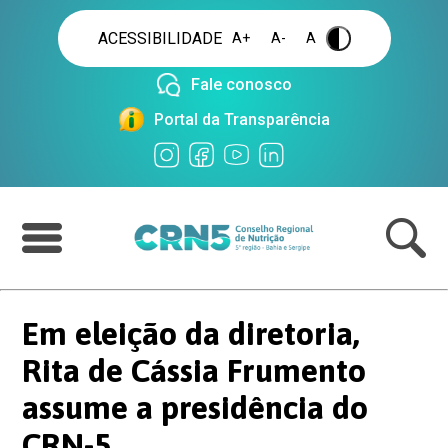
ACESSIBILIDADE
A+
A-
A
.
Fale conosco
Portal da Transparência
Em eleição da diretoria,
Rita de Cássia Frumento
assume a presidência do
CRN-5