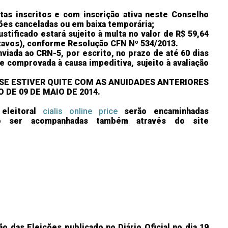
stas inscritos e com inscrição ativa neste Conselho
ições canceladas ou em baixa temporária;
ustificado
estará sujeito à multa no valor de R$ 59,64
tavos)
, conforme Resolução CFN Nº 534/2013.
nviada ao CRN-5, por escrito, no prazo de até 60 dias
e comprovada à causa impeditiva, sujeito à avaliação
SE ESTIVER QUITE COM AS ANUIDADES ANTERIORES
 DE 09 DE MAIO DE 2014.
eleitoral
cialis online price
serão encaminhadas
ão ser acompanhadas também através do site
o das Eleições publicado no Diário Oficial no dia 19