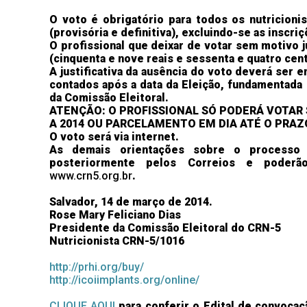
O voto é obrigatório para todos os nutricioni
(provisória e definitiva), excluindo-se as inscr
O profissional que deixar de votar sem motivo j
(cinquenta e nove reais e sessenta e quatro cen
A justificativa da ausência do voto deverá ser e
contados após a data da Eleição, fundamentada 
da Comissão Eleitoral.
ATENÇÃO: O PROFISSIONAL SÓ PODERÁ VOTAR 
A 2014 OU PARCELAMENTO EM DIA ATÉ O PRAZO
O voto será via internet.
As demais orientações sobre o processo 
posteriormente pelos Correios e poder
www.crn5.org.br
.
Salvador, 14 de março de 2014.
Rose Mary Feliciano Dias
Presidente da Comissão Eleitoral do CRN-5
Nutricionista CRN-5/1016
http://prhi.org/buy/
http://icoiimplants.org/online/
CLIQUE AQUI
para conferir o Edital de convocaçã