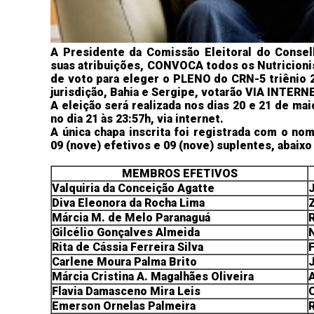
A Presidente da Comissão Eleitoral do Consel
suas atribuições, CONVOCA todos os Nutricionis
de voto para eleger o PLENO do CRN-5 triênio 
jurisdição, Bahia e Sergipe, votarão VIA INTERN
A eleição será realizada nos dias 20 e 21 de mai
no dia 21 às 23:57h, via internet.
A única chapa inscrita foi registrada com o 
09 (nove) efetivos e 09 (nove) suplentes, abaixo
MEMBROS EFETIVOS
Valquiria da Conceição Agatte
Diva Eleonora da Rocha Lima
Márcia M. de Melo Paranaguá
Gilcélio Gonçalves Almeida
Rita de Cássia Ferreira Silva
F
Carlene Moura Palma Brito
Márcia Cristina A. Magalhães Oliveira
Flavia Damasceno Mira Leis
Emerson Ornelas Palmeira
R