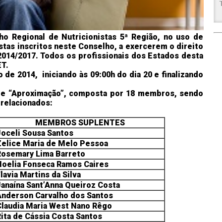
ho Regional de Nutricionistas 5ª Região, no uso de
tas inscritos neste Conselho, a exercerem o direito
2014/2017. Todos os profissionais dos Estados desta
ET.
o de 2014, iniciando às 09:00h do dia 20 e finalizando
nome “Aproximação”, composta por 18 membros, sendo
 relacionados:
MEMBROS SUPLENTES
Joceli Sousa Santos
Zelice Maria de Melo Pessoa
Rosemary Lima Barreto
Noelia Fonseca Ramos Caires
lavia Martins da Silva
Janaína Sant’Anna Queiroz Costa
Anderson Carvalho dos Santos
Claudia Maria West Nano Rêgo
ita de Cássia Costa Santos