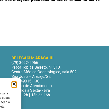
DELEGACIA: ARACAJU
(79) 3022-5966
Praça Tobias Barreto, nº 510,
Centro Médico Odontológico, sala 502
São José – Aracaju/SE
CEP: 49015-130
Horário de Atendimento:
Segunda a Sexta-Feira
s para
9h às 12h | 13h às 16h
ra essas
gação ou
fetar