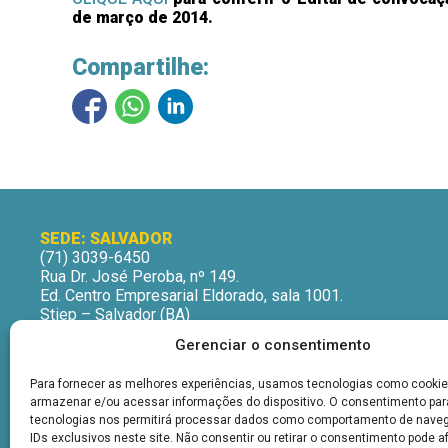
de março de 2014.
Compartilhe:
SEDE: SALVADOR
(71) 3039-6450
Rua Dr. José Peroba, nº 149.
Ed. Centro Empresarial Eldorado, sala 1001.
Stiep – Salvador (BA)
CEP: 41770-235
Gerenciar o consentimento
Horário de Atendimento:
Segunda a Sexta-Feira
Para fornecer as melhores experiências, usamos tecnologias como cookie
9h às 12h | 13h às 16h
armazenar e/ou acessar informações do dispositivo. O consentimento pa
tecnologias nos permitirá processar dados como comportamento de nave
IDs exclusivos neste site. Não consentir ou retirar o consentimento pode a