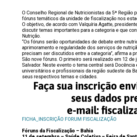
O Conselho Regional de Nutricionistas da 5ª Região p
fóruns temáticos da unidade de fiscalização nos esta
O objetivo, de acordo com Valquíria Agatte, presiden
discutir temas importantes para a categoria e que 
Nutrição.
“Os fóruns serão oportunidades de debate entre nutric
aprimoramento e regularidade dos serviços de nutriçã
precisam ser discutidos entre a categoria”, afirma a p
São nove fóruns. O primeiro será realizado em 12 de j
Salvador. Neste evento o tema central será Docência
universitários e profissionais da região sudeste da B
seus respectivos temas e cidades.
Faça sua inscrição en
seus dados pr
e-mail: fiscal
FICHA_INSCRIÇÃO FORUM FISCALIZAÇÃO
Fóruns da Fiscalização – Bahia
11 de setembro – Saúde Coletiva – Feira de San