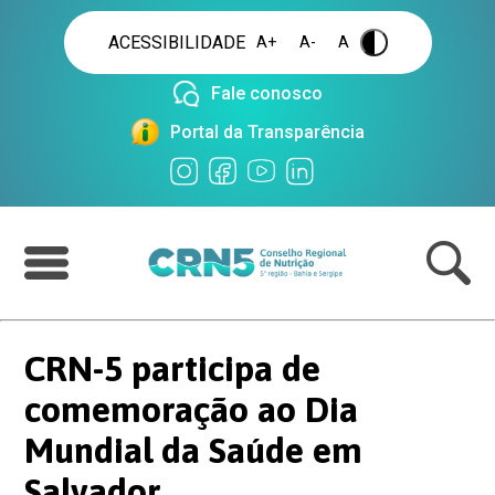
ACESSIBILIDADE
A+
A-
A
.
Fale conosco
Portal da Transparência
CRN-5 participa de
comemoração ao Dia
Mundial da Saúde em
Salvador