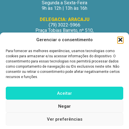
Segunda a Sexta-Feira
9h às 12h | 13h às 16h
DELEGACIA: ARACAJU
(79) 3022-5966
Praça Tobias Barreto, nº 510,
Centro Médico Odontológico, sala 502
Gerenciar o consentimento
São José – Aracaju/SE
CEP: 49015-130
Para fornecer as melhores experiências, usamos tecnologias como
Horário de Atendimento:
cookies para armazenar e/ou acessar informações do dispositivo. O
Segunda a Sexta-Feira
consentimento para essas tecnologias nos permitirá processar dados
9h às 12h | 13h às 16h
como comportamento de navegação ou IDs exclusivos neste site. Não
consentir ou retirar o consentimento pode afetar negativamente certos
DELEGACIA: ITABUNA
recursos e funções.
(73) 3212-6207
Avenida Princesa Isabel, nº 395.
Ed. Itabuna Trade Center, sala 914.
Aceitar
São Caetano – Itabuna (BA)
CEP: 45607-291
Negar
Horário de Atendimento:
Segunda a Sexta-Feira
9h às 12h | 13h às 16h
Ver preferências