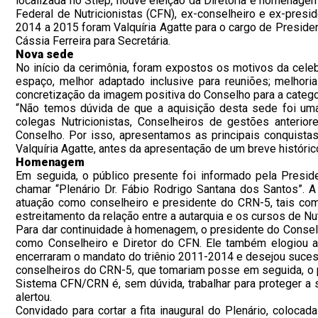
localizada no Stiep, houve eleição da Diretoria e homenagem
Federal de Nutricionistas (CFN), ex-conselheiro e ex-presid
2014 a 2015 foram Valquíria Agatte para o cargo de Presiden
Cássia Ferreira para Secretária.
Nova sede
No início da cerimônia, foram expostos os motivos da celeb
espaço, melhor adaptado inclusive para reuniões; melhori
concretização da imagem positiva do Conselho para a categor
“Não temos dúvida de que a aquisição desta sede foi uma 
colegas Nutricionistas, Conselheiros de gestões anteri
Conselho. Por isso, apresentamos as principais conquistas
Valquíria Agatte, antes da apresentação de um breve históri
Homenagem
Em seguida, o público presente foi informado pela Presi
chamar “Plenário Dr. Fábio Rodrigo Santana dos Santos”. 
atuação como conselheiro e presidente do CRN-5, tais como
estreitamento da relação entre a autarquia e os cursos de Nu
Para dar continuidade à homenagem, o presidente do Conselh
como Conselheiro e Diretor do CFN. Ele também elogiou a
encerraram o mandato do triênio 2011-2014 e desejou sucess
conselheiros do CRN-5, que tomariam posse em seguida, o
Sistema CFN/CRN é, sem dúvida, trabalhar para proteger a 
alertou.
Convidado para cortar a fita inaugural do Plenário, coloca