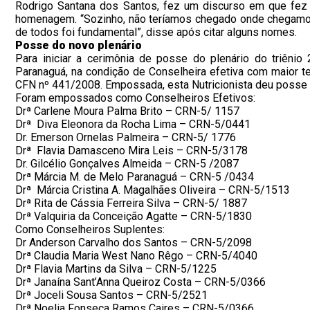
Rodrigo Santana dos Santos, fez um discurso em que fez 
homenagem. “Sozinho, não teríamos chegado onde chegamos. 
de todos foi fundamental”, disse após citar alguns nomes.
Posse do novo plenário
Para iniciar a cerimônia de posse do plenário do triênio
Paranaguá, na condição de Conselheira efetiva com maior t
CFN nº 441/2008. Empossada, esta Nutricionista deu posse 
Foram empossados como Conselheiros Efetivos:
Drª Carlene Moura Palma Brito – CRN-5/ 1157
Drª Diva Eleonora da Rocha Lima – CRN-5/0441
Dr. Emerson Ornelas Palmeira – CRN-5/ 1776
Drª Flavia Damasceno Mira Leis – CRN-5/3178
Dr. Gilcélio Gonçalves Almeida – CRN-5 /2087
Drª Márcia M. de Melo Paranaguá – CRN-5 /0434
Drª Márcia Cristina A. Magalhães Oliveira – CRN-5/1513
Drª Rita de Cássia Ferreira Silva – CRN-5/ 1887
Drª Valquiria da Conceição Agatte – CRN-5/1830
Como Conselheiros Suplentes:
Dr Anderson Carvalho dos Santos – CRN-5/2098
Drª Claudia Maria West Nano Rêgo – CRN-5/4040
Drª Flavia Martins da Silva – CRN-5/1225
Drª Janaína Sant’Anna Queiroz Costa – CRN-5/0366
Drª Joceli Sousa Santos – CRN-5/2521
Drª Noelia Fonseca Ramos Caires – CRN-5/0366