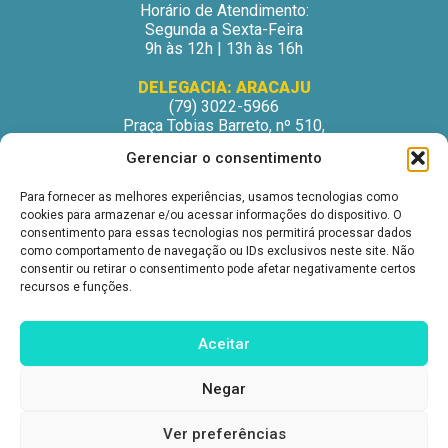
Horário de Atendimento:
Segunda a Sexta-Feira
9h às 12h | 13h às 16h
DELEGACIA: ARACAJU
(79) 3022-5966
Praça Tobias Barreto, nº 510,
Centro Médico Odontológico, sala 502
Gerenciar o consentimento
São José – Aracaju/SE
CEP: 49015-130
Para fornecer as melhores experiências, usamos tecnologias como
Horário de Atendimento:
cookies para armazenar e/ou acessar informações do dispositivo. O
Segunda a Sexta-Feira
consentimento para essas tecnologias nos permitirá processar dados
9h às 12h | 13h às 16h
como comportamento de navegação ou IDs exclusivos neste site. Não
consentir ou retirar o consentimento pode afetar negativamente certos
DELEGACIA: ITABUNA
recursos e funções.
(73) 3212-6207
Avenida Princesa Isabel, nº 395.
Ed. Itabuna Trade Center, sala 914.
Aceitar
São Caetano – Itabuna (BA)
CEP: 45607-291
Negar
Horário de Atendimento:
Segunda a Sexta-Feira
9h às 12h | 13h às 16h
Ver preferências