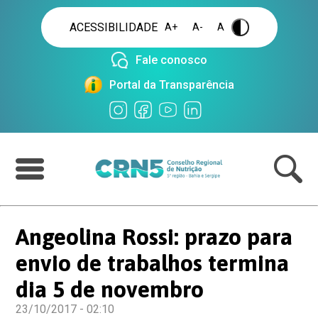
ACESSIBILIDADE
A+
A-
A
.
Fale conosco
Portal da Transparência
Angeolina Rossi: prazo para
envio de trabalhos termina
dia 5 de novembro
23/10/2017 - 02:10