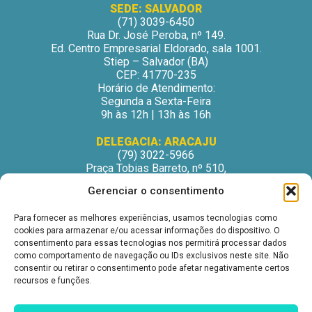
SEDE: SALVADOR
(71) 3039-6450
Rua Dr. José Peroba, nº 149.
Ed. Centro Empresarial Eldorado, sala 1001.
Stiep – Salvador (BA)
CEP: 41770-235
Horário de Atendimento:
Segunda a Sexta-Feira
9h às 12h | 13h às 16h
DELEGACIA: ARACAJU
(79) 3022-5966
Praça Tobias Barreto, nº 510,
Centro Médico Odontológico, sala 502
Gerenciar o consentimento
São José – Aracaju/SE
CEP: 49015-130
Para fornecer as melhores experiências, usamos tecnologias como
Horário de Atendimento:
cookies para armazenar e/ou acessar informações do dispositivo. O
Segunda a Sexta-Feira
consentimento para essas tecnologias nos permitirá processar dados
9h às 12h | 13h às 16h
como comportamento de navegação ou IDs exclusivos neste site. Não
consentir ou retirar o consentimento pode afetar negativamente certos
DELEGACIA: ITABUNA
recursos e funções.
(73) 3212-6207
Avenida Princesa Isabel, nº 395.