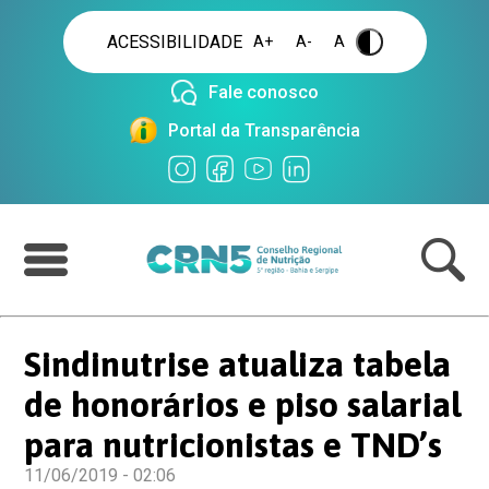
ACESSIBILIDADE
A+
A-
A
.
Fale conosco
Portal da Transparência
Sindinutrise atualiza tabela
de honorários e piso salarial
para nutricionistas e TND’s
11/06/2019 - 02:06