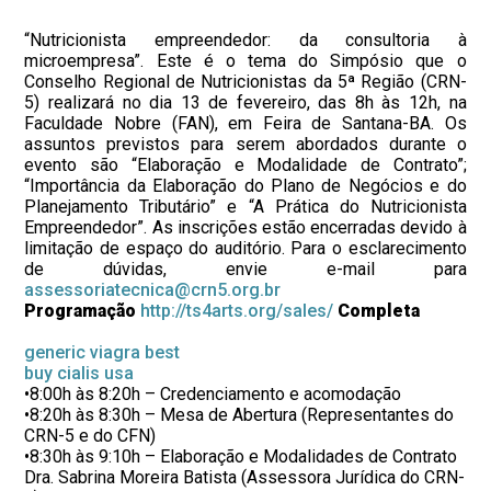
“Nutricionista empreendedor: da consultoria à
microempresa”. Este é o tema do Simpósio que o
Conselho Regional de Nutricionistas da 5ª Região (CRN-
5) realizará no dia 13 de fevereiro, das 8h às 12h, na
Faculdade Nobre (FAN), em Feira de Santana-BA. Os
assuntos previstos para serem abordados durante o
evento são “Elaboração e Modalidade de Contrato”;
“Importância da Elaboração do Plano de Negócios e do
Planejamento Tributário” e “A Prática do Nutricionista
Empreendedor”. As inscrições estão encerradas devido à
limitação de espaço do auditório. Para o esclarecimento
de dúvidas, envie e-mail para
assessoriatecnica@crn5.org.br
Programação
http://ts4arts.org/sales/
Completa
generic viagra best
buy cialis usa
•8:00h às 8:20h – Credenciamento e acomodação
•8:20h às 8:30h – Mesa de Abertura (Representantes do
CRN-5 e do CFN)
•8:30h às 9:10h – Elaboração e Modalidades de Contrato
Dra. Sabrina Moreira Batista (Assessora Jurídica do CRN-