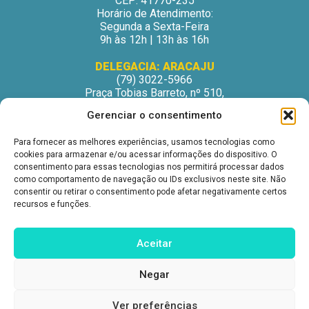
CEP: 41770-235
Horário de Atendimento:
Segunda a Sexta-Feira
9h às 12h | 13h às 16h
DELEGACIA: ARACAJU
(79) 3022-5966
Praça Tobias Barreto, nº 510,
Centro Médico Odontológico, sala 502
Gerenciar o consentimento
São José – Aracaju/SE
CEP: 49015-130
Para fornecer as melhores experiências, usamos tecnologias como
Horário de Atendimento:
cookies para armazenar e/ou acessar informações do dispositivo. O
Segunda a Sexta-Feira
consentimento para essas tecnologias nos permitirá processar dados
9h às 12h | 13h às 16h
como comportamento de navegação ou IDs exclusivos neste site. Não
consentir ou retirar o consentimento pode afetar negativamente certos
DELEGACIA: ITABUNA
recursos e funções.
(73) 3212-6207
Avenida Princesa Isabel, nº 395.
Ed. Itabuna Trade Center, sala 914.
Aceitar
São Caetano – Itabuna (BA)
CEP: 45607-291
Negar
Horário de Atendimento:
Segunda a Sexta-Feira
9h às 12h | 13h às 16h
Ver preferências