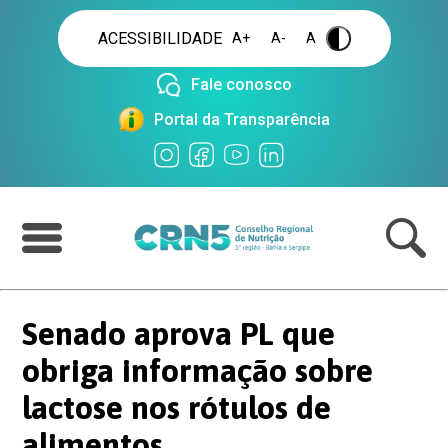
ACESSIBILIDADE
A+
A-
A
.
Fale conosco
Portal da Transparência
Senado aprova PL que
obriga informação sobre
lactose nos rótulos de
alimentos