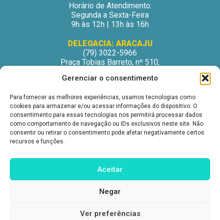
Horário de Atendimento:
Segunda a Sexta-Feira
9h às 12h | 13h às 16h
DELEGACIA: ARACAJU
(79) 3022-5966
Praça Tobias Barreto, nº 510,
Centro Médico Odontológico, sala 502
Gerenciar o consentimento
São José – Aracaju/SE
CEP: 49015-130
Para fornecer as melhores experiências, usamos tecnologias como
Horário de Atendimento:
cookies para armazenar e/ou acessar informações do dispositivo. O
Segunda a Sexta-Feira
consentimento para essas tecnologias nos permitirá processar dados
9h às 12h | 13h às 16h
como comportamento de navegação ou IDs exclusivos neste site. Não
consentir ou retirar o consentimento pode afetar negativamente certos
DELEGACIA: ITABUNA
recursos e funções.
(73) 3212-6207
Avenida Princesa Isabel, nº 395.
Ed. Itabuna Trade Center, sala 914.
Aceitar
São Caetano – Itabuna (BA)
CEP: 45607-291
Negar
Horário de Atendimento:
Segunda a Sexta-Feira
9h às 12h | 13h às 16h
Ver preferências