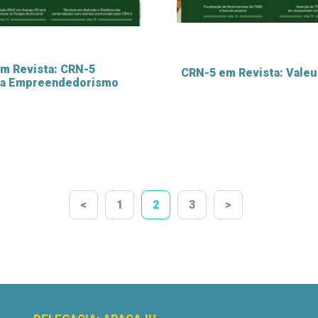
m Revista: CRN-5
CRN-5 em Revista: Valeu
va Empreendedorismo
<
1
2
3
>