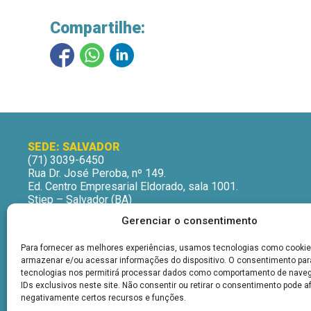
Compartilhe:
SEDE: SALVADOR
(71) 3039-6450
Rua Dr. José Peroba, nº 149.
Ed. Centro Empresarial Eldorado, sala 1001.
Stiep – Salvador (BA)
CEP: 41770-235
Gerenciar o consentimento
Horário de Atendimento:
Segunda a Sexta-Feira
Para fornecer as melhores experiências, usamos tecnologias como cookie
9h às 12h | 13h às 16h
armazenar e/ou acessar informações do dispositivo. O consentimento pa
tecnologias nos permitirá processar dados como comportamento de nave
IDs exclusivos neste site. Não consentir ou retirar o consentimento pode a
negativamente certos recursos e funções.