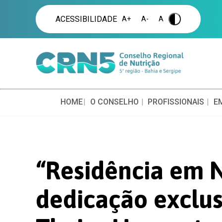
ACESSIBILIDADE
A+
A-
A
.
HOME
O CONSELHO
PROFISSIONAIS
E
“Residência em N
dedicação exclus