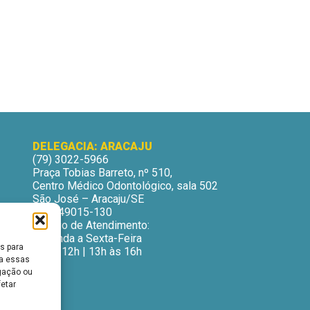
DELEGACIA: ARACAJU
(79) 3022-5966
Praça Tobias Barreto, nº 510,
Centro Médico Odontológico, sala 502
São José – Aracaju/SE
CEP: 49015-130
Horário de Atendimento:
Segunda a Sexta-Feira
s para
9h às 12h | 13h às 16h
ra essas
gação ou
fetar