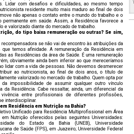
dos. Lidar com desafios e dificuldades, ao mesmo tempo
utricionista residente muito mais maduro ao final de dois
omove não apenas o contato entre o mundo do trabalho e o
 permanente em saúde. Assim, a Residência favorece a
o e valorizado diante do mercado de trabalho.
ição, do tipo baixa remuneração ou outras? Se sim,
e recompensadora se não vai de encontro às atribuições da
 que temos afinidade. A remuneração da Residência em
das as Residências da área de Saúde. É uma remuneração
orém, obviamente ainda bem inferior ao que mereceríamos
ao lidar com a vida de pessoas. Não devemos desmerecer
uir ao nutricionista, ao final de dois anos, o título de
adamente valorizado no mercado de trabalho. Quem opta por
e da impossibilidade de assumir qualquer outro vínculo
 da Residência. Cabe ressaltar, ainda, um diferencial da
 vivência entre profissionais de diferentes profissões,
 interdisciplinar.
cem Residência em Nutrição na Bahia?
tivo Unificado para Residência Multiprofissional em Área
em Nutrição oferecidos pelas seguintes Universidades:
rsidade do Estado da Bahia (UNEB), Universidade
cana de Saúde (FPS), em Juazeiro; Universidade Federal