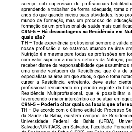
serviço sob supervisão de profissionais habilita
aprendendo a trabalhar de forma adequada, torna o n
anos do que quando iniciou suas atividades. Isso pr
mundo da formação, mas um processo de educação
formação de um profissional de saúde mais qualificad
CRN-5 – Há desvantagens na Residência em Nutr
quais são?
TH
– Toda experiência profissional sempre é válida 
nossa profissão e se estamos atuando na área em
Nutrição é a mesma para todas as profissões em to
com valor superior a muitos setores da Nutrição; p
receber diante da responsabilidade que assumimos 
uma grande vantagem da Residência, que é a de atrib
especialista na área em que atuou, o que o torna not
cursar a Residência, entretanto, deve estar cient
profissional remunerado no período vigente da bolsa
Residência Multiprofissional, que é possibilitar a
favorecendo o maior intercâmbio ao se atuar em equipe
CRN-5 – Poderia citar quais os locais que ofere
TH – De acordo com o último edital do Processo Sele
da Saúde da Bahia, existem campos de Residência 
Universidade Federal da Bahia (UFBA), Unive
Salvador/UNIFACS, em Salvador; Faculdade Pernambu