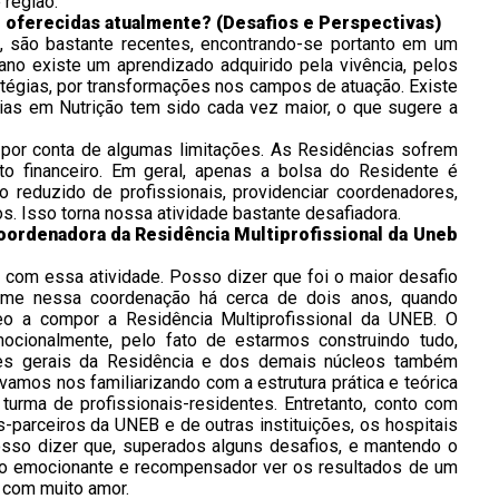
 região.
 oferecidas atualmente? (Desafios e Perspectivas)
, são bastante recentes, encontrando-se portanto em um
no existe um aprendizado adquirido pela vivência, pelos
tégias, por transformações nos campos de atuação. Existe
ias em Nutrição tem sido cada vez maior, o que sugere a
e por conta de algumas limitações. As Residências sofrem
to financeiro. Em geral, apenas a bolsa do Residente é
o reduzido de profissionais, providenciar coordenadores,
s. Isso torna nossa atividade bastante desafiadora.
ordenadora da Residência Multiprofissional da Uneb
r com essa atividade. Posso dizer que foi o maior desafio
o-me nessa coordenação há cerca de dois anos, quando
o a compor a Residência Multiprofissional da UNEB. O
mocionalmente, pelo fato de estarmos construindo tudo,
es gerais da Residência e dos demais núcleos também
amos nos familiarizando com a estrutura prática e teórica
urma de profissionais-residentes. Entretanto, conto com
s-parceiros da UNEB e de outras instituições, os hospitais
sso dizer que, superados alguns desafios, e mantendo o
o emocionante e recompensador ver os resultados de um
o com muito amor.