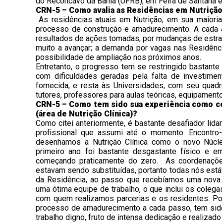
do Recôncavo da Bahia (UFRB), em Feira de Santana e
CRN-5 – Como avalia as Residências em Nutrição
As residências atuais em Nutrição, em sua maioria
processo de construção e amadurecimento. A cada a
resultados de ações tomadas, por mudanças de estra
muito a avançar; a demanda por vagas nas Residênc
possibilidade de ampliação nos próximos anos.
Entretanto, o progresso tem se restringido bastant
com dificuldades geradas pela falta de investimen
fornecida, e resta às Universidades, com seu quadr
tutores, professores para aulas teóricas, equipamento
CRN-5 – Como tem sido sua experiência como co
(área de Nutrição Clínica)?
Como citei anteriormente, é bastante desafiador lida
profissional que assumi até o momento. Encontr
desenhamos a Nutrição Clínica como o novo Núcle
primeiro ano foi bastante desgastante físico e e
começando praticamente do zero. As coordenaçõ
estavam sendo substituídas, portanto todas nós estáv
da Residência, ao passo que recebíamos uma nova t
uma ótima equipe de trabalho, o que inclui os colega
com quem realizamos parcerias e os residentes. Po
processo de amadurecimento a cada passo, tem sid
trabalho digno, fruto de intensa dedicação e realizad