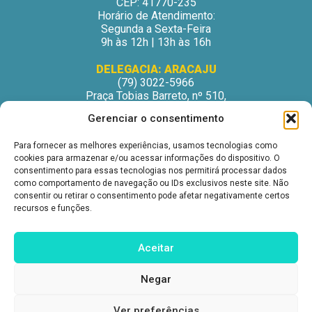
CEP: 41770-235
Horário de Atendimento:
Segunda a Sexta-Feira
9h às 12h | 13h às 16h
DELEGACIA: ARACAJU
(79) 3022-5966
Praça Tobias Barreto, nº 510,
Centro Médico Odontológico, sala 502
Gerenciar o consentimento
São José – Aracaju/SE
CEP: 49015-130
Para fornecer as melhores experiências, usamos tecnologias como
Horário de Atendimento:
cookies para armazenar e/ou acessar informações do dispositivo. O
Segunda a Sexta-Feira
consentimento para essas tecnologias nos permitirá processar dados
9h às 12h | 13h às 16h
como comportamento de navegação ou IDs exclusivos neste site. Não
consentir ou retirar o consentimento pode afetar negativamente certos
DELEGACIA: ITABUNA
recursos e funções.
(73) 3212-6207
Avenida Princesa Isabel, nº 395.
Ed. Itabuna Trade Center, sala 914.
Aceitar
São Caetano – Itabuna (BA)
CEP: 45607-291
Negar
Horário de Atendimento:
Segunda a Sexta-Feira
9h às 12h | 13h às 16h
Ver preferências