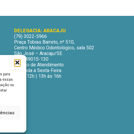
DELEGACIA: ARACAJU
(79) 3022-5966
Praça Tobias Barreto, nº 510,
Centro Médico Odontológico, sala 502
São José – Aracaju/SE
CEP: 49015-130
Horário de Atendimento:
Segunda a Sexta-Feira
s para
9h às 12h | 13h às 16h
ra essas
gação ou
fetar
rências