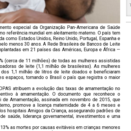
cimento especial da Organização Pan-Americana de Saúde
como referência mundial em aleitamento materno. O país tem
da como Estados Unidos, Reino Unido, Portugal, Espanha e
 pelo menos 30 anos. A Rede Brasileira de Bancos de Leite
lantadas em 21 países das Américas, Europa e África —
% (cerca de 11 milhões) de todas as mulheres assistidas
doras de leite (1,1 milhão de brasileiras). As mulheres
 dos 1,1 milhão de litros de leite doados e beneficiaram
 espaços, tornando o Brasil o país que registra o maior
a OPAS atribuem a evolução das taxas de amamentação no
incentivo à amamentação. O documento que reconhece o
Lei de Amamentação, assinada em novembro de 2015, que
materno, promove a licença maternidade de 4 a 6 meses e
dos hospitais Amigos da Criança, assegurando padrões de
 de saúde, liderança governamental, investimentos e uma
 13% as mortes por causas evitáveis em crianças menores