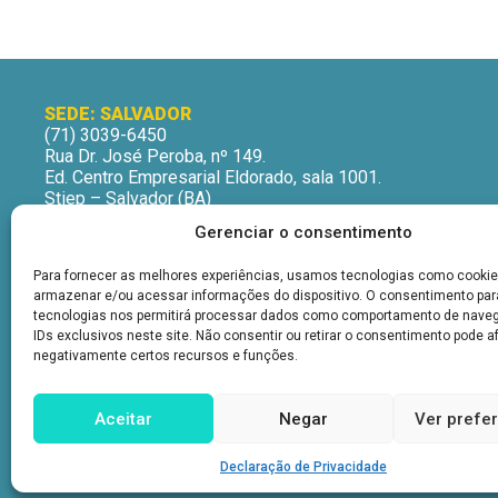
SEDE: SALVADOR
(71) 3039-6450
Rua Dr. José Peroba, nº 149.
Ed. Centro Empresarial Eldorado, sala 1001.
Stiep – Salvador (BA)
CEP: 41770-235
Gerenciar o consentimento
Horário de Atendimento:
Segunda a Sexta-Feira
Para fornecer as melhores experiências, usamos tecnologias como cookie
9h às 12h | 13h às 16h
armazenar e/ou acessar informações do dispositivo. O consentimento pa
tecnologias nos permitirá processar dados como comportamento de nave
IDs exclusivos neste site. Não consentir ou retirar o consentimento pode a
negativamente certos recursos e funções.
Aceitar
Negar
Ver prefe
Declaração de Privacidade