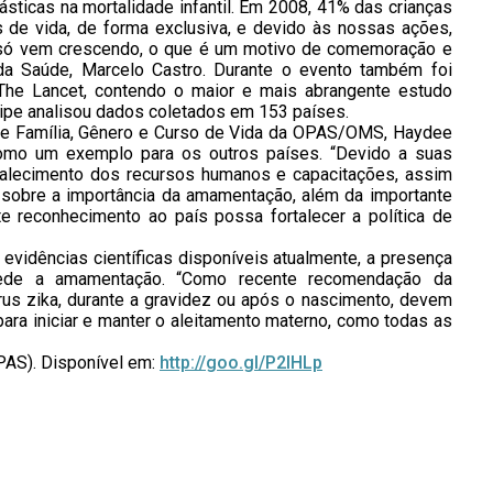
ticas na mortalidade infantil. Em 2008, 41% das crianças
 de vida, de forma exclusiva, e devido às nossas ações,
 só vem crescendo, o que é um motivo de comemoração e
da Saúde, Marcelo Castro. Durante o evento também foi
ca The Lancet, contendo o maior e mais abrangente estudo
uipe analisou dados coletados em 153 países.
de Família, Gênero e Curso de Vida da OPAS/OMS, Haydee
 como um exemplo para os outros países. “Devido a suas
ortalecimento dos recursos humanos e capacitações, assim
 sobre a importância da amamentação, além da importante
e reconhecimento ao país possa fortalecer a política de
vidências científicas disponíveis atualmente, a presença
pede a amamentação. “Como recente recomendação da
s zika, durante a gravidez ou após o nascimento, devem
para iniciar e manter o aleitamento materno, como todas as
PAS). Disponível em:
http://goo.gl/P2IHLp