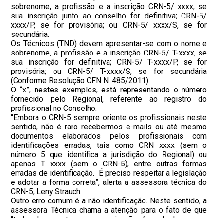
sobrenome, a profissão e a inscrição CRN-5/ xxxx, se
sua inscrição junto ao conselho for definitiva; CRN-5/
xxxx/P, se for provisória; ou CRN-5/ xxxx/S, se for
secundária.
Os Técnicos (TND) devem apresentar-se com o nome e
sobrenome, a profissão e a inscrição CRN-5/ T-xxxx, se
sua inscrição for definitiva; CRN-5/ T-xxxx/P, se for
provisória; ou CRN-5/ T-xxxx/S, se for secundária
(Conforme Resolução CFN N. 485/2011).
O “x”, nestes exemplos, está representando o número
fornecido pelo Regional, referente ao registro do
profissional no Conselho.
“Embora o CRN-5 sempre oriente os profissionais neste
sentido, não é raro recebermos e-mails ou até mesmo
documentos elaborados pelos profissionais com
identificações erradas, tais como CRN xxxx (sem o
número 5 que identifica a jurisdição do Regional) ou
apenas T xxxx (sem o CRN-5), entre outras formas
erradas de identificação. É preciso respeitar a legislação
e adotar a forma correta”, alerta a assessora técnica do
CRN-5, Leny Strauch.
Outro erro comum é a não identificação. Neste sentido, a
assessora Técnica chama a atenção para o fato de que