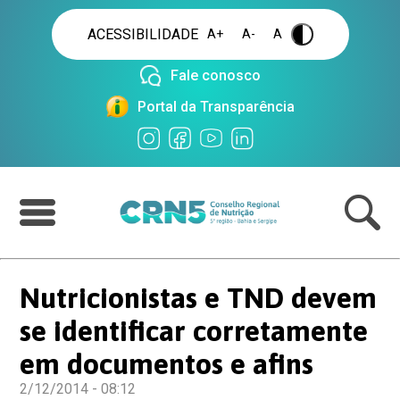
ACESSIBILIDADE
A+
A-
A
.
Fale conosco
Portal da Transparência
Nutricionistas e TND devem
se identificar corretamente
em documentos e afins
2/12/2014 - 08:12