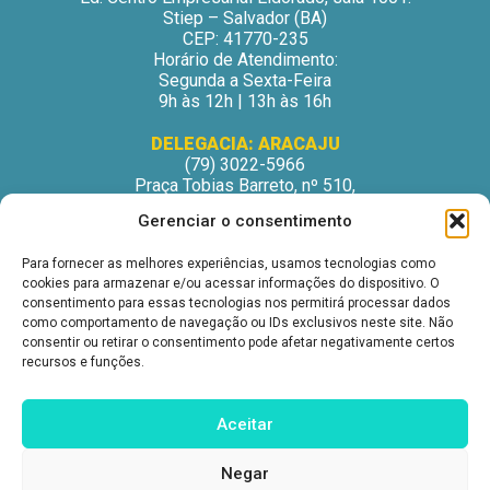
Stiep – Salvador (BA)
CEP: 41770-235
Horário de Atendimento:
Segunda a Sexta-Feira
9h às 12h | 13h às 16h
DELEGACIA: ARACAJU
(79) 3022-5966
Praça Tobias Barreto, nº 510,
Centro Médico Odontológico, sala 502
Gerenciar o consentimento
São José – Aracaju/SE
CEP: 49015-130
Para fornecer as melhores experiências, usamos tecnologias como
Horário de Atendimento:
cookies para armazenar e/ou acessar informações do dispositivo. O
Segunda a Sexta-Feira
consentimento para essas tecnologias nos permitirá processar dados
9h às 12h | 13h às 16h
como comportamento de navegação ou IDs exclusivos neste site. Não
consentir ou retirar o consentimento pode afetar negativamente certos
DELEGACIA: ITABUNA
recursos e funções.
(73) 3212-6207
Avenida Princesa Isabel, nº 395.
Ed. Itabuna Trade Center, sala 914.
Aceitar
São Caetano – Itabuna (BA)
CEP: 45607-291
Negar
Horário de Atendimento: