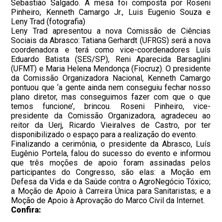
Sebastião Salgado. A mesa foi composta por Roseni
Pinheiro, Kenneth Camargo Jr., Luis Eugenio Souza e
Leny Trad (fotografia)
Leny Trad apresentou a nova Comissão de Ciências
Sociais da Abrasco: Tatiana Gerhardt (UFRGS) será a nova
coordenadora e terá como vice-coordenadores Luís
Eduardo Batista (SES/SP), Reni Aparecida Barsaglini
(UFMT) e Maria Helena Mendonça (Fiocruz). O presidente
da Comissão Organizadora Nacional, Kenneth Camargo
pontuou que ‘a gente ainda nem conseguiu fechar nosso
plano diretor, mas conseguimos fazer com que o que
temos funcione’, brincou. Roseni Pinheiro, vice-
presidente da Comissão Organizadora, agradeceu ao
reitor da Uerj, Ricardo Vieiralves de Castro, por ter
disponibilizado o espaço para a realização do evento.
Finalizando a cerimônia, o presidente da Abrasco, Luís
Eugênio Portela, falou do sucesso do evento e informou
que três moções de apoio foram assinadas pelos
participantes do Congresso, são elas: a Moção em
Defesa da Vida e da Saúde contra o AgroNegócio Tóxico;
a Moção de Apoio à Carreira Única para Sanitaristas; e a
Moção de Apoio à Aprovação do Marco Civil da Internet.
Confira: