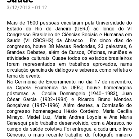
3/12/2013 - 01:12
Mais de 1600 pessoas circularam pela Universidade do
Estado do Rio de Janeiro (UERJ) ao longo do VI
Congresso Brasileiro de Ciências Sociais e Humanas em
Saúde (VI CBCSHS) da Abrasco. Em cinco dias de
congresso, houve 38 Mesas Redondas, 23 palestras, 6
Grandes Debates, além de Cursos, Oficinas, reuniões e
atividades culturais. Quase todos os estados brasileiros
foram representados em trabalhos aprovados, numa
circulação genuína de diálogos e saberes, como refletia o
tema do evento.
Na Cerimônia de Encerramento, no dia 17 de novembro,
na Capela Ecumênica da UERJ, houve homenagens
póstumas a Cecília Donnangelo (1940–1983), Juan
César Garcia (1932-1984) e Ricardo Bruno Mendes
Gonçalves (1947-1996). Além destes, a Comissão do
congresso homenageou Hésio Cordeiro, Maria Cecília
Minayo, Madel Luz, Maria Andrea Loyola e Ana Maria
Canesqui pelo trabalho desenvolvido, com a Abrasco, no
campo da saúde coletiva. Foi entregue, a cada um, o livro
Gênesis, o mais recente trabalho do fotógrafo mineiro