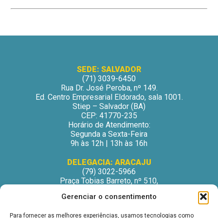
SEDE: SALVADOR
(71) 3039-6450
Rua Dr. José Peroba, nº 149.
Ed. Centro Empresarial Eldorado, sala 1001.
Stiep – Salvador (BA)
CEP: 41770-235
Horário de Atendimento:
Segunda a Sexta-Feira
9h às 12h | 13h às 16h
DELEGACIA: ARACAJU
(79) 3022-5966
Praça Tobias Barreto, nº 510,
Centro Médico Odontológico, sala 502
Gerenciar o consentimento
São José – Aracaju/SE
CEP: 49015-130
Para fornecer as melhores experiências, usamos tecnologias como
Horário de Atendimento: