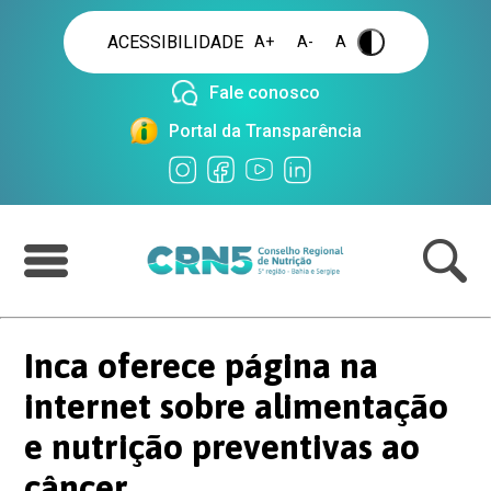
ACESSIBILIDADE
A+
A-
A
.
Fale conosco
Portal da Transparência
Inca oferece página na
internet sobre alimentação
e nutrição preventivas ao
câncer