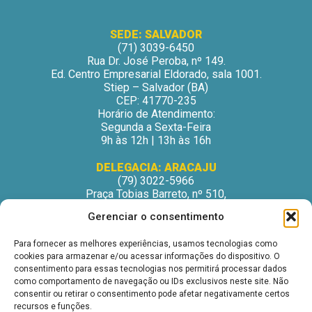
SEDE: SALVADOR
(71) 3039-6450
Rua Dr. José Peroba, nº 149.
Ed. Centro Empresarial Eldorado, sala 1001.
Stiep – Salvador (BA)
CEP: 41770-235
Horário de Atendimento:
Segunda a Sexta-Feira
9h às 12h | 13h às 16h
DELEGACIA: ARACAJU
(79) 3022-5966
Praça Tobias Barreto, nº 510,
Centro Médico Odontológico, sala 502
Gerenciar o consentimento
São José – Aracaju/SE
CEP: 49015-130
Para fornecer as melhores experiências, usamos tecnologias como
Horário de Atendimento:
cookies para armazenar e/ou acessar informações do dispositivo. O
Segunda a Sexta-Feira
consentimento para essas tecnologias nos permitirá processar dados
9h às 12h | 13h às 16h
como comportamento de navegação ou IDs exclusivos neste site. Não
consentir ou retirar o consentimento pode afetar negativamente certos
DELEGACIA: ITABUNA
recursos e funções.