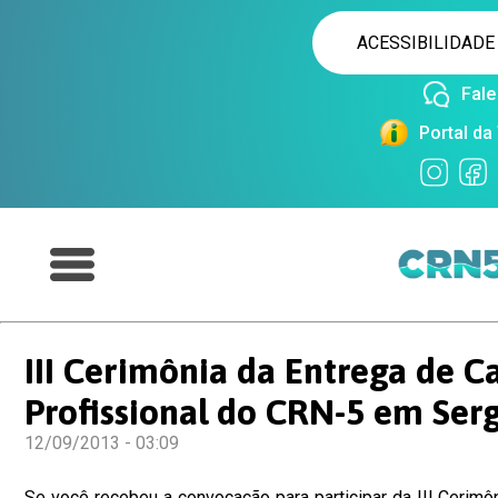
ACESSIBILIDADE
Fal
Portal da
III Cerimônia da Entrega de C
Profissional do CRN-5 em Ser
12/09/2013 - 03:09
Se você recebeu a convocação para participar da III Cerimô