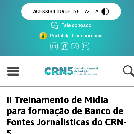
ACESSIBILIDADE
A+
A-
A
.
Fale conosco
Portal da Transparência
II Treinamento de Mídia
para formação de Banco de
Fontes Jornalísticas do CRN-
5