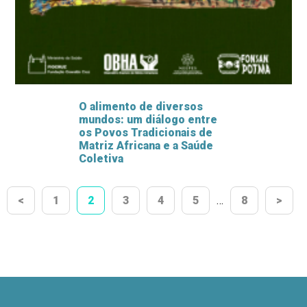
O alimento de diversos
mundos: um diálogo entre
os Povos Tradicionais de
Matriz Africana e a Saúde
Coletiva
<
1
2
3
4
5
…
8
>