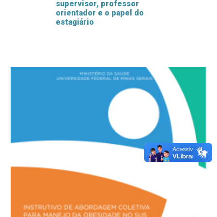
supervisor, professor
orientador e o papel do
estagiário