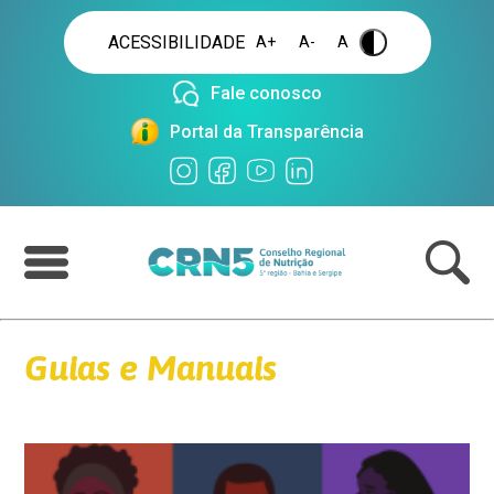
ACESSIBILIDADE
A+
A-
A
.
Fale conosco
Portal da Transparência
Guias e Manuais