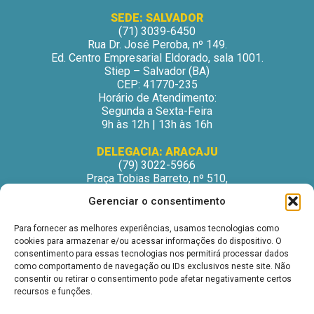
SEDE: SALVADOR
(71) 3039-6450
Rua Dr. José Peroba, nº 149.
Ed. Centro Empresarial Eldorado, sala 1001.
Stiep – Salvador (BA)
CEP: 41770-235
Horário de Atendimento:
Segunda a Sexta-Feira
9h às 12h | 13h às 16h
DELEGACIA: ARACAJU
(79) 3022-5966
Praça Tobias Barreto, nº 510,
Centro Médico Odontológico, sala 502
Gerenciar o consentimento
São José – Aracaju/SE
CEP: 49015-130
Para fornecer as melhores experiências, usamos tecnologias como
Horário de Atendimento:
cookies para armazenar e/ou acessar informações do dispositivo. O
Segunda a Sexta-Feira
consentimento para essas tecnologias nos permitirá processar dados
9h às 12h | 13h às 16h
como comportamento de navegação ou IDs exclusivos neste site. Não
consentir ou retirar o consentimento pode afetar negativamente certos
DELEGACIA: ITABUNA
recursos e funções.
(73) 3212-6207
Avenida Princesa Isabel, nº 395.