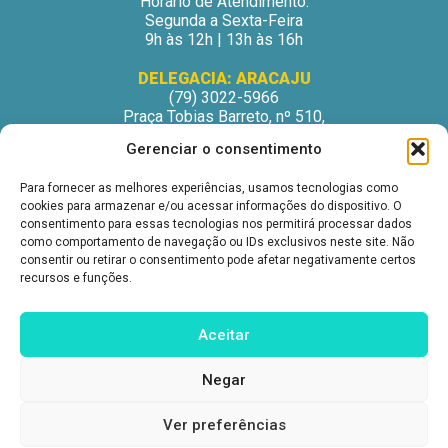
Horário de Atendimento:
Segunda a Sexta-Feira
9h às 12h | 13h às 16h
DELEGACIA: ARACAJU
(79) 3022-5966
Praça Tobias Barreto, nº 510,
Centro Médico Odontológico, sala 502
Gerenciar o consentimento
São José – Aracaju/SE
CEP: 49015-130
Para fornecer as melhores experiências, usamos tecnologias como
Horário de Atendimento:
cookies para armazenar e/ou acessar informações do dispositivo. O
Segunda a Sexta-Feira
consentimento para essas tecnologias nos permitirá processar dados
9h às 12h | 13h às 16h
como comportamento de navegação ou IDs exclusivos neste site. Não
consentir ou retirar o consentimento pode afetar negativamente certos
DELEGACIA: ITABUNA
recursos e funções.
(73) 3212-6207
Avenida Princesa Isabel, nº 395.
Ed. Itabuna Trade Center, sala 914.
Aceitar
São Caetano – Itabuna (BA)
CEP: 45607-291
Negar
Horário de Atendimento:
Segunda a Sexta-Feira
9h às 12h | 13h às 16h
Ver preferências