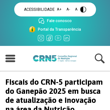
ACESSIBILIDADE
A+
A-
A
.
Fale conosco
Portal da Transparência
Fiscais do CRN-5 participam
do Ganepão 2025 em busca
de atualização e inovação
na área da Nutrição