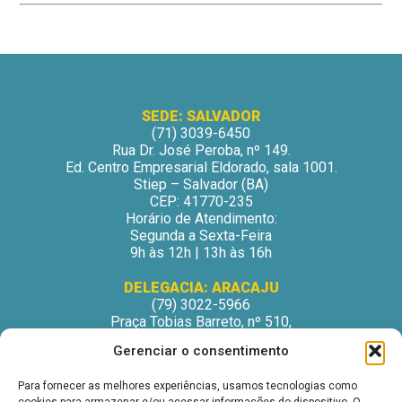
SEDE: SALVADOR
(71) 3039-6450
Rua Dr. José Peroba, nº 149.
Ed. Centro Empresarial Eldorado, sala 1001.
Stiep – Salvador (BA)
CEP: 41770-235
Horário de Atendimento:
Segunda a Sexta-Feira
9h às 12h | 13h às 16h
DELEGACIA: ARACAJU
(79) 3022-5966
Praça Tobias Barreto, nº 510,
Centro Médico Odontológico, sala 502
Gerenciar o consentimento
São José – Aracaju/SE
CEP: 49015-130
Para fornecer as melhores experiências, usamos tecnologias como
Horário de Atendimento: