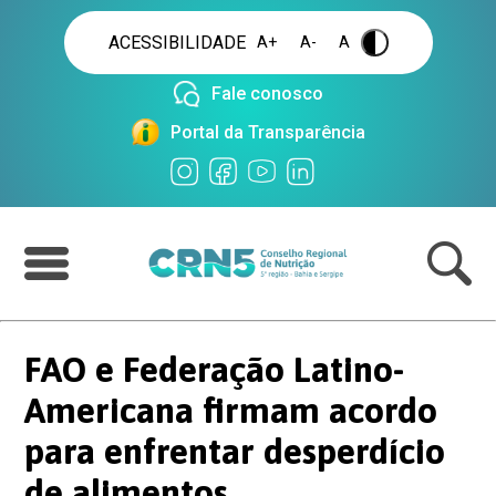
ACESSIBILIDADE
A+
A-
A
.
Fale conosco
Portal da Transparência
FAO e Federação Latino-
Americana firmam acordo
para enfrentar desperdício
de alimentos