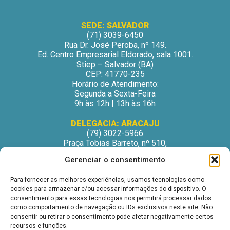
SEDE: SALVADOR
(71) 3039-6450
Rua Dr. José Peroba, nº 149.
Ed. Centro Empresarial Eldorado, sala 1001.
Stiep – Salvador (BA)
CEP: 41770-235
Horário de Atendimento:
Segunda a Sexta-Feira
9h às 12h | 13h às 16h
DELEGACIA: ARACAJU
(79) 3022-5966
Praça Tobias Barreto, nº 510,
Centro Médico Odontológico, sala 502
Gerenciar o consentimento
São José – Aracaju/SE
CEP: 49015-130
Para fornecer as melhores experiências, usamos tecnologias como
Horário de Atendimento:
cookies para armazenar e/ou acessar informações do dispositivo. O
Segunda a Sexta-Feira
consentimento para essas tecnologias nos permitirá processar dados
9h às 12h | 13h às 16h
como comportamento de navegação ou IDs exclusivos neste site. Não
consentir ou retirar o consentimento pode afetar negativamente certos
DELEGACIA: ITABUNA
recursos e funções.