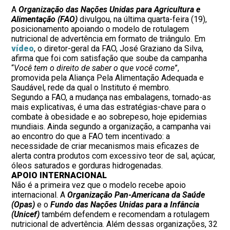
A
Organização das Nações Unidas para Agricultura e
Alimentação (FAO)
divulgou, na última quarta-feira (19),
posicionamento apoiando o modelo de rotulagem
nutricional de advertência em formato de triângulo. Em
vídeo
, o diretor-geral da FAO, José Graziano da Silva,
afirma que foi com satisfação que soube da campanha
“
Você tem o direito de saber o que você come
”,
promovida pela Aliança Pela Alimentação Adequada e
Saudável, rede da qual o Instituto é membro.
Segundo a FAO, a mudança nas embalagens, tornado-as
mais explicativas, é uma das estratégias-chave para o
combate à obesidade e ao sobrepeso, hoje epidemias
mundiais. Ainda segundo a organização, a campanha vai
ao encontro do que a FAO tem incentivado: a
necessidade de criar mecanismos mais eficazes de
alerta contra produtos com excessivo teor de sal, açúcar,
óleos saturados e gorduras hidrogenadas.
APOIO INTERNACIONAL
Não é a primeira vez que o modelo recebe apoio
internacional. A
Organização Pan-Americana da Saúde
(Opas)
e o
Fundo das Nações Unidas para a Infância
(Unicef)
também defendem e recomendam a rotulagem
nutricional de advertência. Além dessas organizações, 32