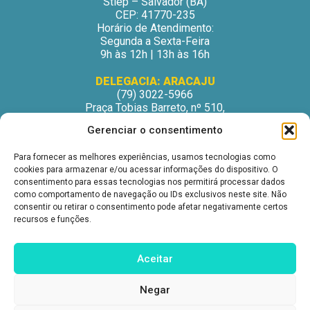
Stiep – Salvador (BA)
CEP: 41770-235
Horário de Atendimento:
Segunda a Sexta-Feira
9h às 12h | 13h às 16h
DELEGACIA: ARACAJU
(79) 3022-5966
Praça Tobias Barreto, nº 510,
Centro Médico Odontológico, sala 502
Gerenciar o consentimento
São José – Aracaju/SE
CEP: 49015-130
Para fornecer as melhores experiências, usamos tecnologias como
Horário de Atendimento:
cookies para armazenar e/ou acessar informações do dispositivo. O
Segunda a Sexta-Feira
consentimento para essas tecnologias nos permitirá processar dados
9h às 12h | 13h às 16h
como comportamento de navegação ou IDs exclusivos neste site. Não
consentir ou retirar o consentimento pode afetar negativamente certos
DELEGACIA: ITABUNA
recursos e funções.
(73) 3212-6207
Avenida Princesa Isabel, nº 395.
Ed. Itabuna Trade Center, sala 914.
Aceitar
São Caetano – Itabuna (BA)
CEP: 45607-291
Negar
Horário de Atendimento:
Segunda a Sexta-Feira