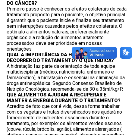
DO CÂNCER?
Primeiro passo é conhecer os efeitos colaterais de cada
tratamento proposto para o paciente, o objetivo principal
é garantir que o paciente inicie e finalize seu tratamento
sem interrupções causadas pelos efeitos colaterais. O
estímulo a alimentos naturais, preferencialmente
orgânicos e a redução de alimentos altamente
processados deve ser prioridade em nossas
orientações.
QUAL A IMPORTÂNCIA DA HIDRATAÇÃO NO
DECORRER DO TRATAMENTO? O QUÊ INDICA?
A hidratação faz parte da orientação de toda equipe
multidisciplinar (médico, nutricionista, enfermeiro e
farmacêutico), a hidratação é essencial na eliminação da
droga antineoplásica. Segundo Consenso Brasileiro de
Nutrição Oncológica, recomenda-se de 30 a 35ml/kg/P.
QUE ALIMENTOS AJUDAM A RECUPERAR E
MANTER A ENERGIA DURANTE O TRATAMENTO?
Acredito de fato que cor é vida, dessa forma trabalhar
com os vegetais e frutas diversificados nos ajudará no
fornecimento de nutrientes essenciais durante o
tratamento, por exemplo: os alimentos verdes escuros
(couve, rúcula, brócolis, agrião), alimentos alaranjados (
abóbora, cenoura, manga, mamão), alimentos vermelhos