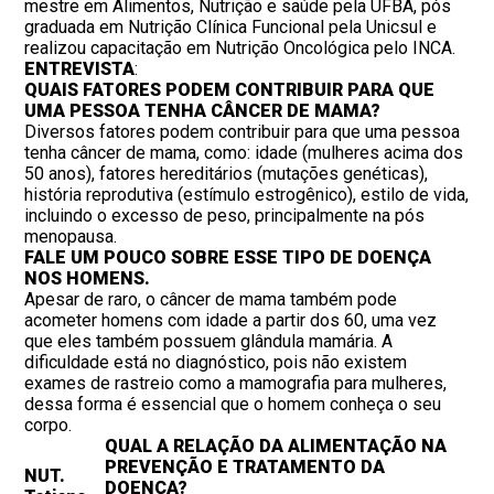
mestre em Alimentos, Nutrição e saúde pela UFBA, pós
graduada em Nutrição Clínica Funcional pela Unicsul e
realizou capacitação em Nutrição Oncológica pelo INCA.
ENTREVISTA
:
QUAIS FATORES PODEM CONTRIBUIR PARA QUE
UMA PESSOA TENHA CÂNCER DE MAMA?
Diversos fatores podem contribuir para que uma pessoa
tenha câncer de mama, como: idade (mulheres acima dos
50 anos), fatores hereditários (mutações genéticas),
história reprodutiva (estímulo estrogênico), estilo de vida,
incluindo o excesso de peso, principalmente na pós
menopausa.
FALE UM POUCO SOBRE ESSE TIPO DE DOENÇA
NOS HOMENS.
Apesar de raro, o câncer de mama também pode
acometer homens com idade a partir dos 60, uma vez
que eles também possuem glândula mamária. A
dificuldade está no diagnóstico, pois não existem
exames de rastreio como a mamografia para mulheres,
dessa forma é essencial que o homem conheça o seu
corpo.
QUAL A RELAÇÃO DA ALIMENTAÇÃO NA
PREVENÇÃO E TRATAMENTO DA
NUT.
DOENÇA?