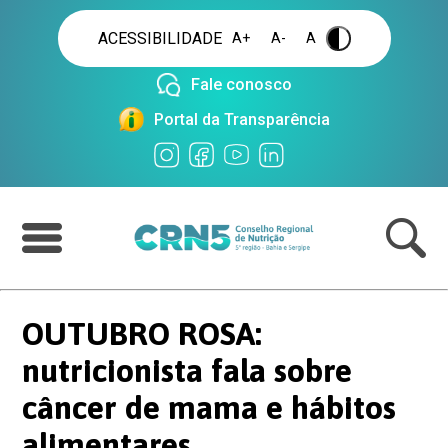
ACESSIBILIDADE
A+
A-
A
.
Fale conosco
Portal da Transparência
OUTUBRO ROSA:
nutricionista fala sobre
câncer de mama e hábitos
alimentares