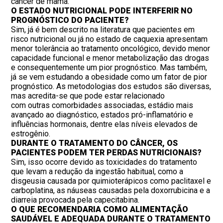
câncer de mama.
O ESTADO NUTRICIONAL PODE INTERFERIR NO
PROGNÓSTICO DO PACIENTE?
Sim, já é bem descrito na literatura que pacientes em
risco nutricional ou já no estado de caquexia apresentam
menor tolerância ao tratamento oncológico, devido menor
capacidade funcional e menor metabolização das drogas
e consequentemente um pior prognóstico. Mas também,
já se vem estudando a obesidade como um fator de pior
prognóstico. As metodologias dos estudos são diversas,
mas acredita-se que pode estar relacionado
com outras comorbidades associadas, estádio mais
avançado ao diagnóstico, estados pró-inflamatório e
influências hormonais, dentre elas níveis elevados de
estrogênio.
DURANTE O TRATAMENTO DO CÂNCER, OS
PACIENTES PODEM TER PERDAS NUTRICIONAIS?
Sim, isso ocorre devido as toxicidades do tratamento
que levam a redução da ingestão habitual, como a
disgeusia causada por quimioterápicos como paclitaxel e
carboplatina, as náuseas causadas pela doxorrubicina e a
diarreia provocada pela capecitabina.
O QUE RECOMENDARIA COMO ALIMENTAÇÃO
SAUDÁVEL E ADEQUADA DURANTE O TRATAMENTO