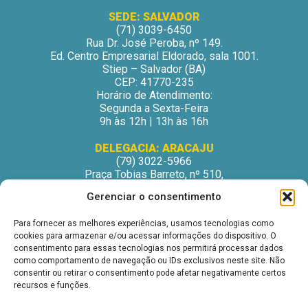
SEDE: SALVADOR
(71) 3039-6450
Rua Dr. José Peroba, nº 149.
Ed. Centro Empresarial Eldorado, sala 1001.
Stiep – Salvador (BA)
CEP: 41770-235
Horário de Atendimento:
Segunda a Sexta-Feira
9h às 12h | 13h às 16h
DELEGACIA: ARACAJU
(79) 3022-5966
Praça Tobias Barreto, nº 510,
Centro Médico Odontológico, sala 502
Gerenciar o consentimento
São José – Aracaju/SE
CEP: 49015-130
Para fornecer as melhores experiências, usamos tecnologias como
Horário de Atendimento:
cookies para armazenar e/ou acessar informações do dispositivo. O
Segunda a Sexta-Feira
consentimento para essas tecnologias nos permitirá processar dados
9h às 12h | 13h às 16h
como comportamento de navegação ou IDs exclusivos neste site. Não
consentir ou retirar o consentimento pode afetar negativamente certos
DELEGACIA: ITABUNA
recursos e funções.
(73) 3212-6207
Avenida Princesa Isabel, nº 395.