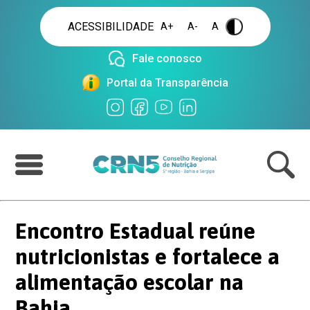
ACESSIBILIDADE
A+
A-
A
.
Fale conosco
Portal da Transparência
Encontro Estadual reúne
nutricionistas e fortalece a
alimentação escolar na
Bahia