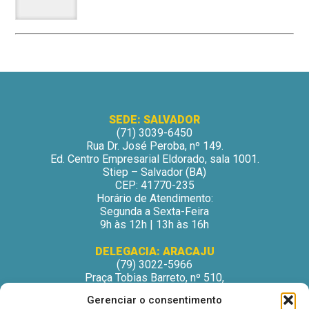
SEDE: SALVADOR
(71) 3039-6450
Rua Dr. José Peroba, nº 149.
Ed. Centro Empresarial Eldorado, sala 1001.
Stiep – Salvador (BA)
CEP: 41770-235
Horário de Atendimento:
Segunda a Sexta-Feira
9h às 12h | 13h às 16h
DELEGACIA: ARACAJU
(79) 3022-5966
Praça Tobias Barreto, nº 510,
Centro Médico Odontológico, sala 502
Gerenciar o consentimento
São José – Aracaju/SE