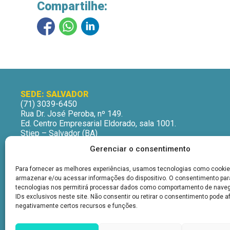
Compartilhe:
SEDE: SALVADOR
(71) 3039-6450
Rua Dr. José Peroba, nº 149.
Ed. Centro Empresarial Eldorado, sala 1001.
Stiep – Salvador (BA)
CEP: 41770-235
Gerenciar o consentimento
Horário de Atendimento:
Segunda a Sexta-Feira
Para fornecer as melhores experiências, usamos tecnologias como cookie
9h às 12h | 13h às 16h
armazenar e/ou acessar informações do dispositivo. O consentimento pa
tecnologias nos permitirá processar dados como comportamento de nave
IDs exclusivos neste site. Não consentir ou retirar o consentimento pode a
negativamente certos recursos e funções.