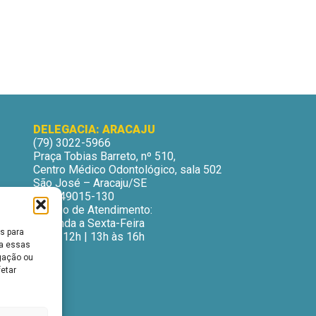
DELEGACIA: ARACAJU
(79) 3022-5966
Praça Tobias Barreto, nº 510,
Centro Médico Odontológico, sala 502
São José – Aracaju/SE
CEP: 49015-130
Horário de Atendimento:
Segunda a Sexta-Feira
s para
9h às 12h | 13h às 16h
ra essas
gação ou
fetar